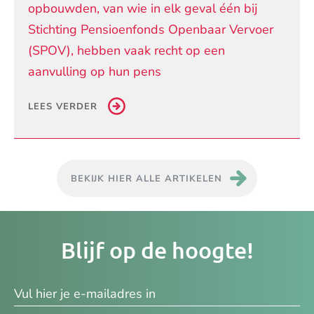
opbouwden, van wie in elk geval één bij
Stichting Pensioenfonds Openbaar Vervoer
(SPOV), hebben vaak recht op een
aanvulling op hun pens
LEES VERDER
BEKIJK HIER ALLE ARTIKELEN
Je
Blijf op de hoogte!
e-
ma