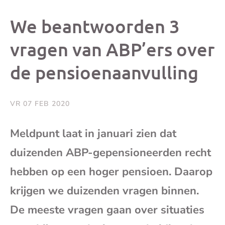
dit
dit
dit
dit
We beantwoorden 3
bericht
bericht
bericht
beri
vragen van ABP’ers over
de pensioenaanvulling
op
op
op
via
Facebook
X
Whatsap
e-
VR 07 FEB 2020
mai
Meldpunt laat in januari zien dat
duizenden ABP-gepensioneerden recht
(op
hebben op een hoger pensioen. Daarop
je
krijgen we duizenden vragen binnen.
e-
De meeste vragen gaan over situaties