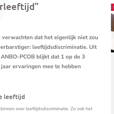
(opent
rleeftijd”
je
e-
mailpr
verwachten dat het eigenlijk niet zou
barstiger: leeftijdsdiscriminatie. Uit
 ANBO-PCOB blijkt dat 1 op de 3
5 jaar ervaringen mee
te hebben
 leeftijd
innen over leeftijdsdiscriminatie. Zo ook het