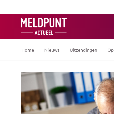
Ga
naar
de
inhoud
Home
Nieuws
Uitzendingen
Op