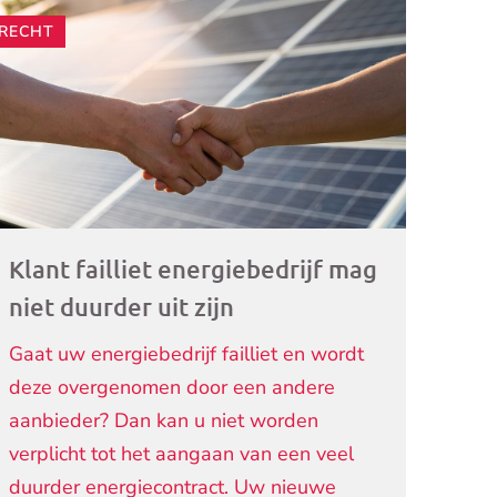
RECHT
ogramma)
Klant failliet energiebedrijf mag
niet duurder uit zijn
Gaat uw energiebedrijf failliet en wordt
deze overgenomen door een andere
aanbieder? Dan kan u niet worden
verplicht tot het aangaan van een veel
duurder energiecontract. Uw nieuwe