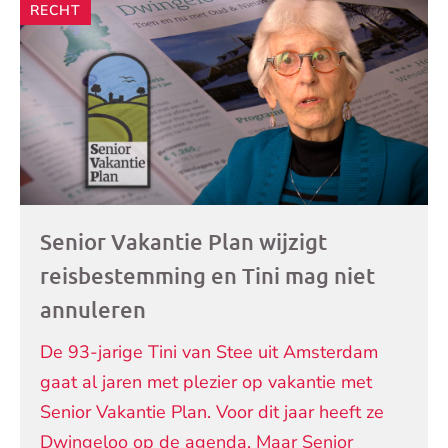
RECHT
artikelen
Senior Vakantie Plan wijzigt
reisbestemming en Tini mag niet
annuleren
De 93-jarige Tini van Stee uit Amsterdam
gaat al jaren met plezier op vakantie met
Senior Vakantie Plan. Voor dit jaar heeft ze
Dwingeloo op de agenda. Maar Senior