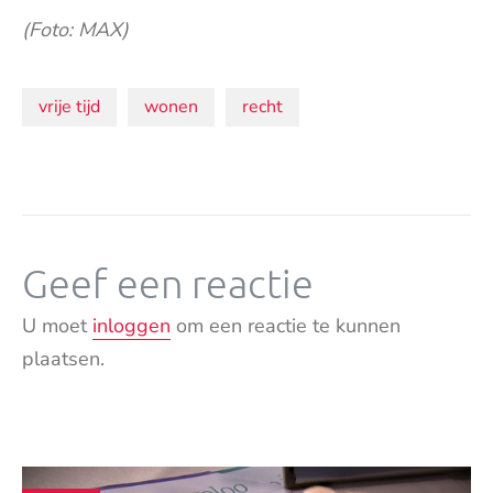
(Foto: MAX)
Onderwerpen:
vrije tijd
wonen
recht
Geef een reactie
U moet
inloggen
om een reactie te kunnen
plaatsen.
Andere