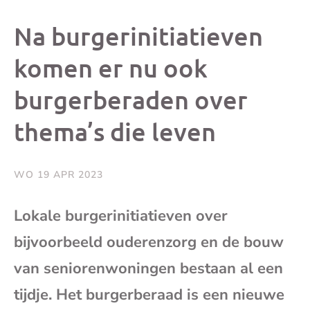
dit
dit
dit
dit
Na burgerinitiatieven
bericht
bericht
bericht
beri
komen er nu ook
burgerberaden over
op
op
op
via
thema’s die leven
Facebook
X
Whatsap
e-
mai
WO 19 APR 2023
(op
Lokale burgerinitiatieven over
bijvoorbeeld ouderenzorg en de bouw
je
van seniorenwoningen bestaan al een
e-
tijdje. Het burgerberaad is een nieuwe