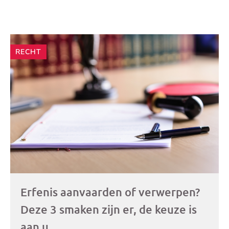
Andere
RECHT
artikelen
Erfenis aanvaarden of verwerpen?
Deze 3 smaken zijn er, de keuze is
aan u