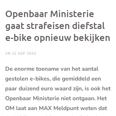
dit
dit
dit
dit
Openbaar Ministerie
bericht
bericht
bericht
beri
gaat strafeisen diefstal
e-bike opnieuw bekijken
op
op
op
via
Facebook
X
Whatsap
e-
VR 22 SEP 2023
mai
De enorme toename van het aantal
gestolen e-bikes, die gemiddeld een
(op
paar duizend euro waard zijn, is ook het
je
Openbaar Ministerie niet ontgaan. Het
e-
OM laat aan MAX Meldpunt weten dat