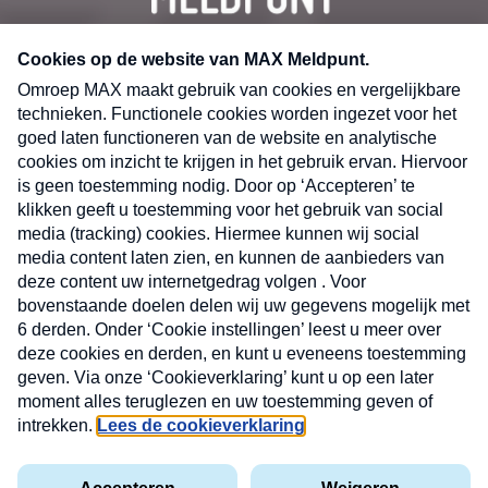
CONTACT
Volg ons op
Nieuwsbrief
X
Neem hier een gratis abonnement op de MAX
Consumenten nieuwsbrief. Elke maandag en
donderdag in uw mailbox.
laring
MAX
Cookieverklaring
Kwetsbaarheid
Cookie
Uw
vakantieman
melden
instellingen