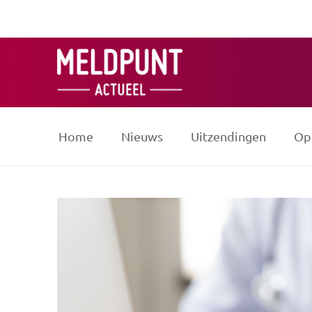
Ga
naar
de
inhoud
Home
Nieuws
Uitzendingen
Op