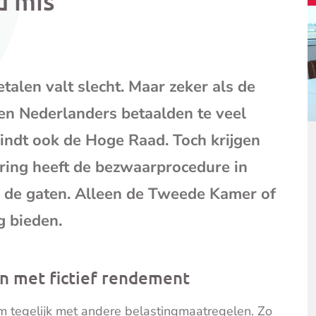
d mis
mail
(opent
je
e-
mailpr
alen valt slecht. Maar zeker als de
oen Nederlanders betaalden te veel
vindt ook de Hoge Raad. Toch krijgen
ering heeft de bezwaarprocedure in
n de gaten. Alleen de Tweede Kamer of
 bieden.
n met fictief rendement
 tegelijk met andere belastingmaatregelen. Zo