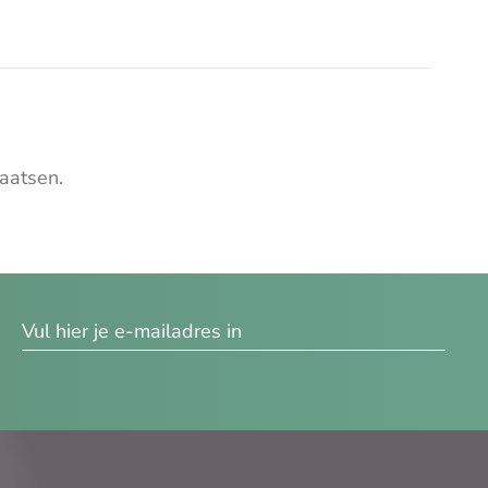
aatsen.
res