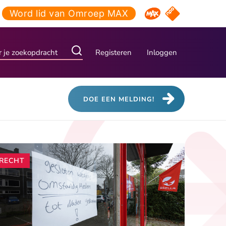
Word lid van Omroep MAX
NPO Start
Omroep MAX
Registeren
Inloggen
DOE EEN MELDING!
Andere
RECHT
artikelen