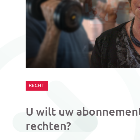
CATEGORIE:
RECHT
U wilt uw abonnement
rechten?