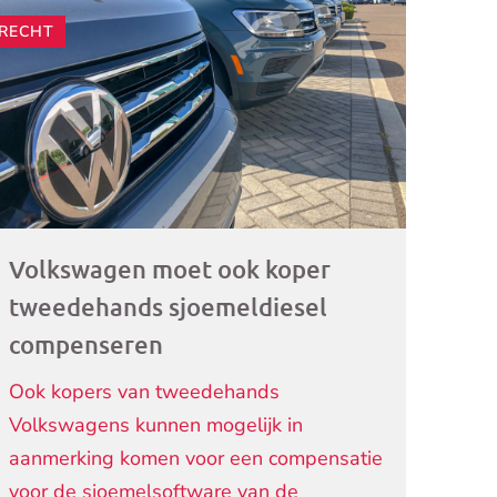
RECHT
ogramma)
Volkswagen moet ook koper
tweedehands sjoemeldiesel
compenseren
Ook kopers van tweedehands
Volkswagens kunnen mogelijk in
aanmerking komen voor een compensatie
voor de sjoemelsoftware van de