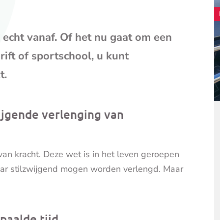
je
e-
mailpr
echt vanaf. Of het nu gaat om een
ift of sportschool, u kunt
t.
ijgende verlenging van
an kracht. Deze wet is in het leven geroepen
ar stilzwijgend mogen worden verlengd. Maar
paalde tijd