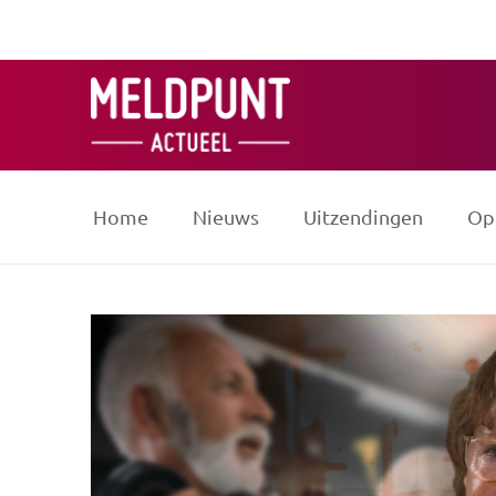
Ga
naar
de
inhoud
Home
Nieuws
Uitzendingen
Op