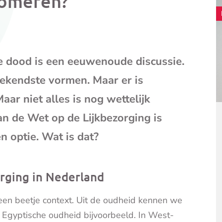
someren?
mail
(opent
je
e-
mailpr
 dood is een eeuwenoude discussie.
ekendste vormen. Maar er is
ar niet alles is nog wettelijk
an de Wet op de Lijkbezorging is
n optie. Wat is dat?
orging in Nederland
een beetje context. Uit de oudheid kennen we
e Egyptische oudheid bijvoorbeeld. In West-