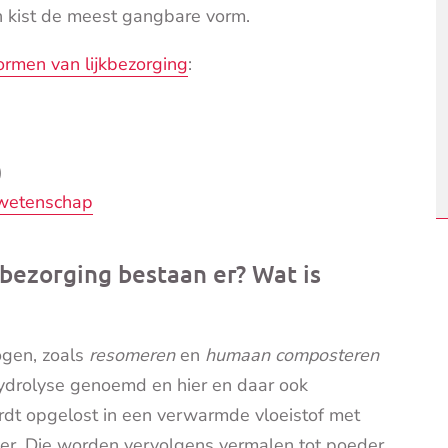
n kist de meest gangbare vorm.
ormen van lijkbezorging
:
)
 wetenschap
bezorging bestaan er? Wat is
gen, zoals
resomeren
en
humaan composteren
hydrolyse genoemd en hier en daar ook
ordt opgelost in een verwarmde vloeistof met
ver. Die worden vervolgens vermalen tot poeder.