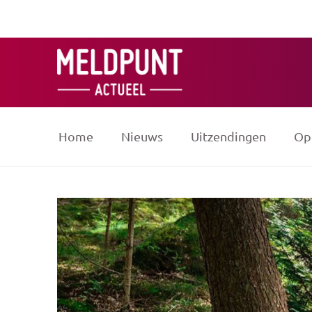
Ga
naar
de
inhoud
Home
Nieuws
Uitzendingen
Op