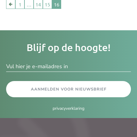
1
…
14
15
16
Je
Blijf op de hoogte!
e-
ma
AANMELDEN VOOR NIEUWSBRIEF
privacyverklaring