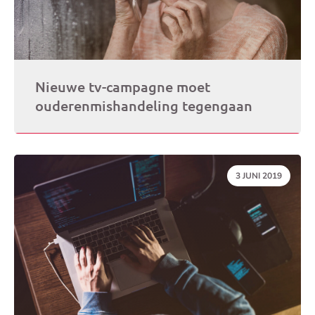
Nieuwe tv-campagne moet
ouderenmishandeling tegengaan
DATUM:
3 JUNI 2019