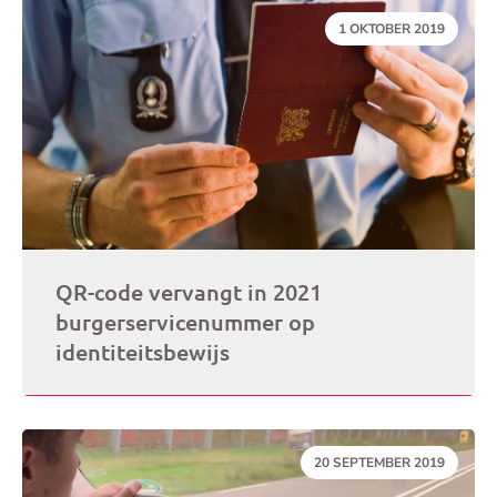
DATUM:
1 OKTOBER 2019
QR-code vervangt in 2021
burgerservicenummer op
identiteitsbewijs
DATUM:
20 SEPTEMBER 2019