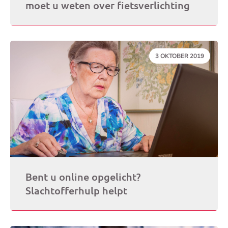
moet u weten over fietsverlichting
DATUM:
3 OKTOBER 2019
Bent u online opgelicht?
Slachtofferhulp helpt