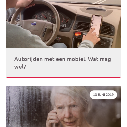
Autorijden met een mobiel. Wat mag
wel?
DATUM:
13 JUNI 2019