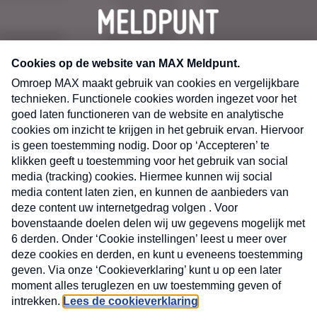
CONTACT
Volg ons op
Nieuwsbrief
X
Neem hier een gratis abonnement op de MAX
Consumenten nieuwsbrief. Elke maandag en
donderdag in uw mailbox.
laring
MAX
Cookieverklaring
Kwetsbaarheid
Cookie