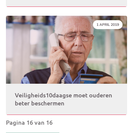
DATUM:
1 APRIL 2019
Veiligheids10daagse moet ouderen
beter beschermen
Pagina 16 van 16