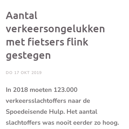
dit
dit
dit
dit
Aantal
bericht
bericht
bericht
beri
verkeersongelukken
met fietsers flink
op
op
op
via
gestegen
Facebook
X
Whatsap
e-
mai
DO 17 OKT 2019
(op
In 2018 moeten 123.000
verkeersslachtoffers naar de
je
Spoedeisende Hulp. Het aantal
e-
slachtoffers was nooit eerder zo hoog.