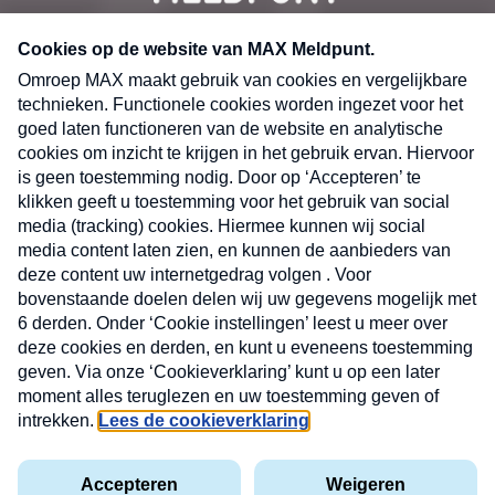
CONTACT
Volg ons op
Nieuwsbrief
X
Neem hier een gratis abonnement op de MAX
Consumenten nieuwsbrief. Elke maandag en
donderdag in uw mailbox.
laring
MAX
Cookieverklaring
Kwetsbaarheid
Cookie
Uw
vakantieman
melden
instellingen
INSCH