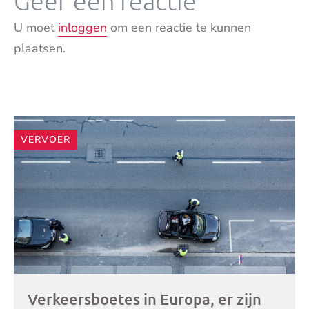
Geef een reactie
U moet
inloggen
om een reactie te kunnen
plaatsen.
Andere
VERVOER
artikelen
Verkeersboetes in Europa, er zijn