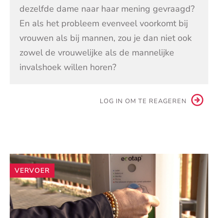
dezelfde dame naar haar mening gevraagd?
En als het probleem evenveel voorkomt bij
vrouwen als bij mannen, zou je dan niet ook
zowel de vrouwelijke als de mannelijke
invalshoek willen horen?
LOG IN OM TE REAGEREN
Andere
VERVOER
artikelen