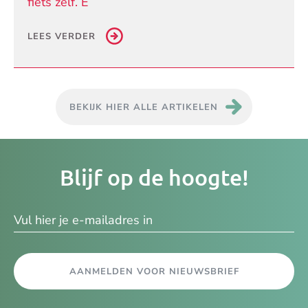
fiets zelf. E
LEES VERDER
BEKIJK HIER ALLE ARTIKELEN
Je
Blijf op de hoogte!
e-
ma
AANMELDEN VOOR NIEUWSBRIEF