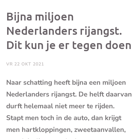
dit
dit
dit
dit
Bijna miljoen
bericht
bericht
bericht
beri
Nederlanders rijangst.
Dit kun je er tegen doen
op
op
op
via
Facebook
X
Whatsap
e-
VR 22 OKT 2021
mai
Naar schatting heeft bijna een miljoen
Nederlanders rijangst. De helft daarvan
(op
durft helemaal niet meer te rijden.
je
Stapt men toch in de auto, dan krijgt
e-
men hartkloppingen, zweetaanvallen,