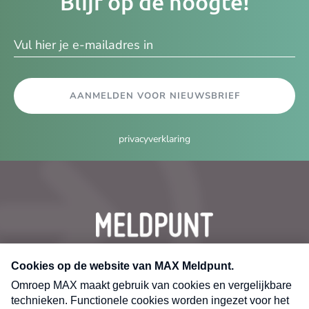
Blijf op de hoogte!
e-
ma
AANMELDEN VOOR NIEUWSBRIEF
privacyverklaring
CONTACT