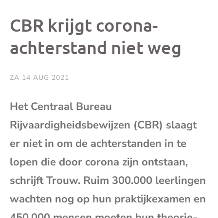
dit
dit
dit
dit
CBR krijgt corona-
bericht
bericht
bericht
beri
achterstand niet weg
op
op
op
via
ZA 14 AUG 2021
Facebook
X
Whatsap
e-
Het Centraal Bureau
mai
Rijvaardigheidsbewijzen (CBR) slaagt
er niet in om de achterstanden in te
(op
lopen die door corona zijn ontstaan,
je
schrijft Trouw. Ruim 300.000 leerlingen
wachten nog op hun praktijkexamen en
e-
450.000 mensen moeten hun theorie-