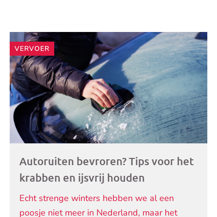
Andere
VERVOER
artikelen
Autoruiten bevroren? Tips voor het
krabben en ijsvrij houden
Echt strenge winters hebben we al een
poosje niet meer in Nederland, maar het