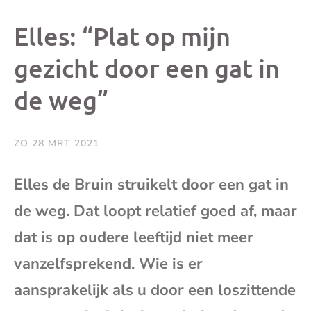
dit
dit
dit
dit
Elles: “Plat op mijn
bericht
bericht
bericht
beri
gezicht door een gat in
de weg”
op
op
op
via
Facebook
X
Whatsap
e-
ZO 28 MRT 2021
mai
Elles de Bruin struikelt door een gat in
de weg. Dat loopt relatief goed af, maar
(op
dat is op oudere leeftijd niet meer
je
vanzelfsprekend. Wie is er
e-
aansprakelijk als u door een loszittende