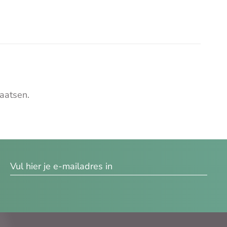
aatsen.
res