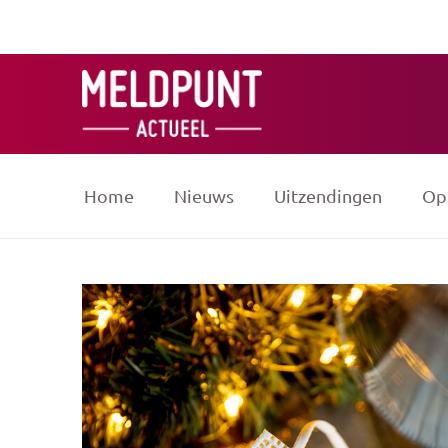
Ga
naar
de
inhoud
Home
Nieuws
Uitzendingen
Op