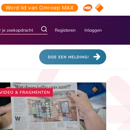
Word lid van Omroep MAX
NPO Start
Omroep MAX
Registeren
Inloggen
DOE EEN MELDING!
Andere
VIDEO & FRAGMENTEN
artikelen