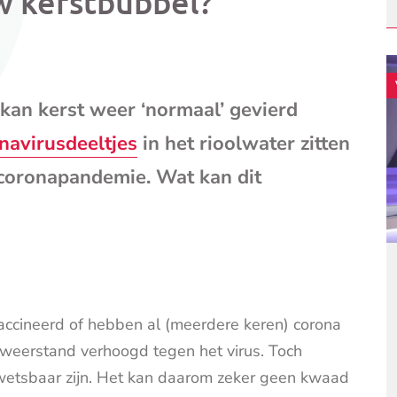
w kerstbubbel?
mail
(opent
je
e-
mailpr
kan kerst weer ‘normaal’ gevierd
navirusdeeltjes
in het rioolwater zitten
 coronapandemie. Wat kan dit
accineerd of hebben al (meerdere keren) corona
 weerstand verhoogd tegen het virus. Toch
wetsbaar zijn. Het kan daarom zeker geen kwaad