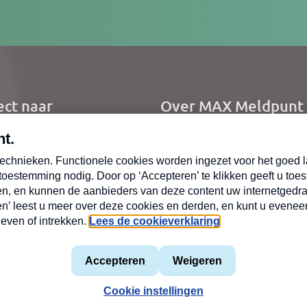
res
ect naar
Over MAX Meldpunt
me
Over Meldpunt Actue
uws
zendingen
oepen
mene voorwaarden
Privacyverklaring
MAX vakantieman
Cookiev