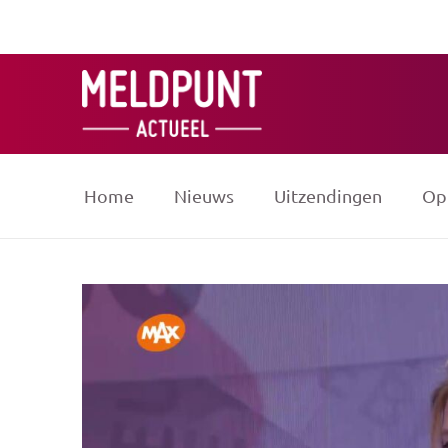
Ga
naar
de
inhoud
Home
Nieuws
Uitzendingen
Op