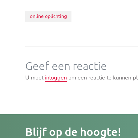
Onderwerpen:
online oplichting
Geef een reactie
U moet
inloggen
om een reactie te kunnen pl
Je
Blijf op de hoogte!
e-