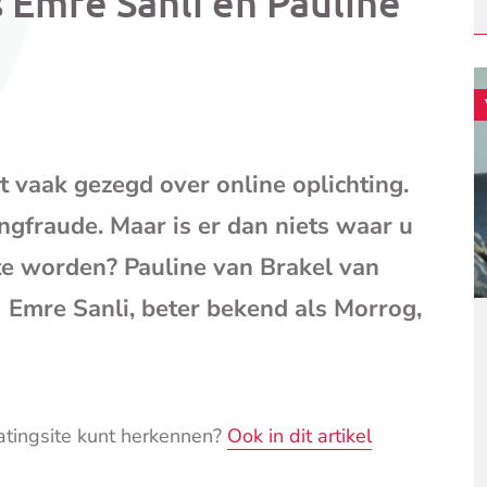
 Emre Sanli en Pauline
mail
(opent
je
e-
mailpr
 vaak gezegd over online oplichting.
ingfraude. Maar is er dan niets waar u
 te worden? Pauline van Brakel van
) Emre Sanli, beter bekend als Morrog,
datingsite kunt herkennen?
Ook in dit artikel