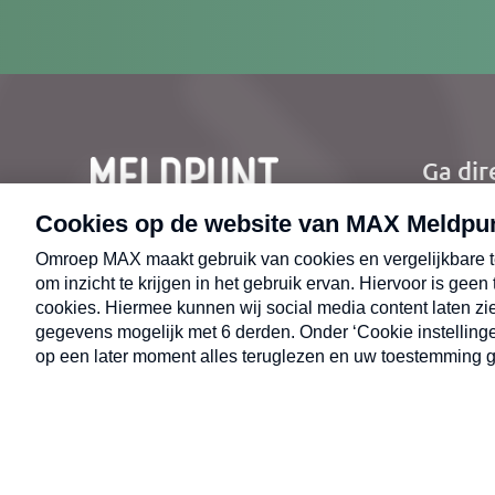
mailad
Ga dir
Ho
Nie
CONTACT
Uit
Opr
© 2026 MAX Meldpunt
Alge