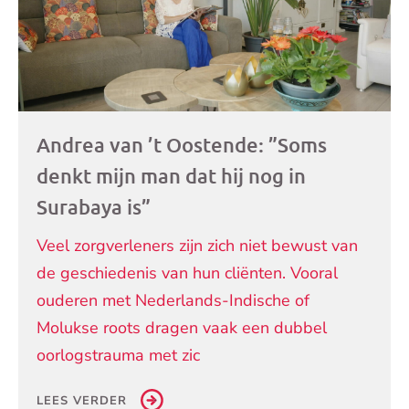
Andrea van ’t Oostende: ”Soms
denkt mijn man dat hij nog in
Surabaya is”
Veel zorgverleners zijn zich niet bewust van
de geschiedenis van hun cliënten. Vooral
ouderen met Nederlands-Indische of
Molukse roots dragen vaak een dubbel
oorlogstrauma met zic
LEES VERDER