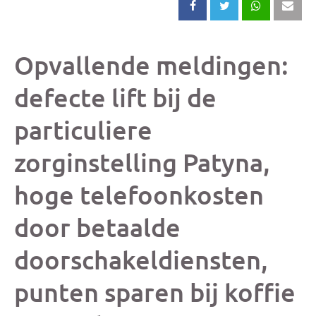
Deel
Deel
Deel
Dee
dit
dit
dit
dit
Opvallende meldingen:
bericht
bericht
bericht
beri
defecte lift bij de
particuliere
op
op
op
via
zorginstelling Patyna,
Facebook
X
Whatsap
e-
hoge telefoonkosten
mai
door betaalde
(op
doorschakeldiensten,
je
punten sparen bij koffie