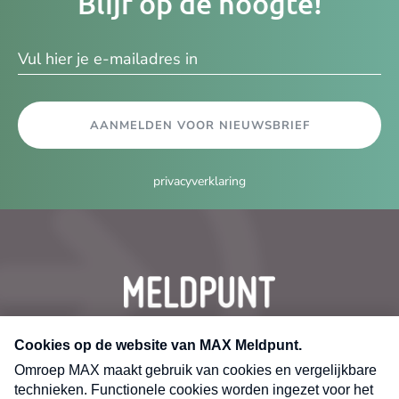
Blijf op de hoogte!
e-
ma
AANMELDEN VOOR NIEUWSBRIEF
privacyverklaring
CONTACT