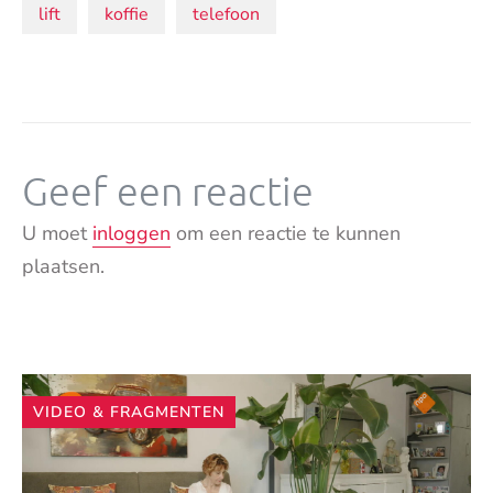
Onderwerpen:
lift
koffie
telefoon
Geef een reactie
U moet
inloggen
om een reactie te kunnen
plaatsen.
Andere
VIDEO & FRAGMENTEN
artikelen