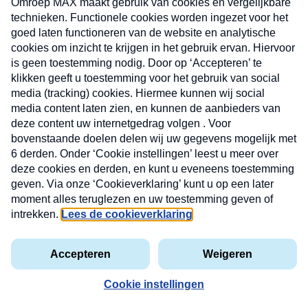
Nieuwsbrief
X
Neem hier een gratis abonnement op de MAX
Consumenten nieuwsbrief. Elke maandag en
donderdag in uw mailbox.
Uw
INSCH
e-
VOOR
privacyverklaring
mailadres
DE
NIEUW