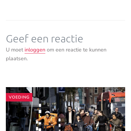
Geef een reactie
U moet
inloggen
om een reactie te kunnen
plaatsen.
Andere
VOEDING
artikelen