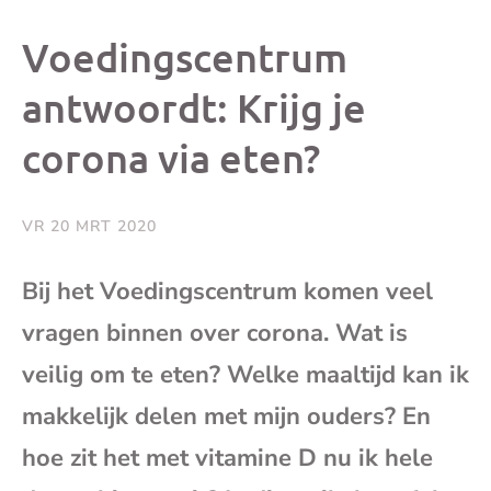
dit
dit
dit
dit
Voedingscentrum
bericht
bericht
bericht
beri
antwoordt: Krijg je
corona via eten?
op
op
op
via
Facebook
X
Whatsap
e-
VR 20 MRT 2020
mai
Bij het Voedingscentrum komen veel
vragen binnen over corona. Wat is
(op
veilig om te eten? Welke maaltijd kan ik
je
makkelijk delen met mijn ouders? En
e-
hoe zit het met vitamine D nu ik hele