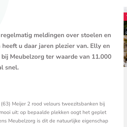
mail
(opent
je
e-
mailpr
 regelmatig meldingen over stoelen en
heeft u daar jaren plezier van. Elly en
 bij Meubelzorg ter waarde van 11.000
l snel.
(63) Meijer 2 rood velours tweezitsbanken bij
r mooi uit: op bepaalde plekken oogt het geplet
ens Meubelzorg is dit de natuurlijke eigenschap