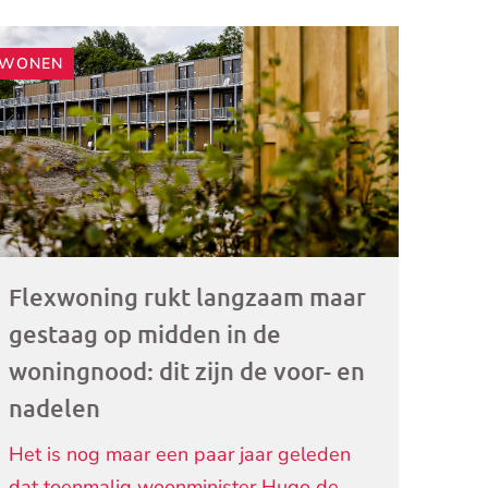
WONEN
ogramma)
Flexwoning rukt langzaam maar
gestaag op midden in de
woningnood: dit zijn de voor- en
nadelen
Het is nog maar een paar jaar geleden
dat toenmalig woonminister Hugo de