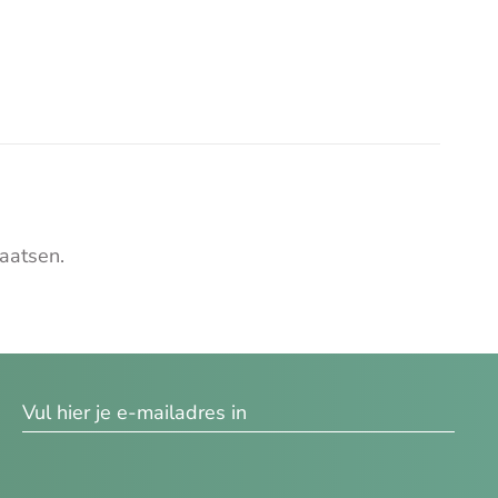
aatsen.
res