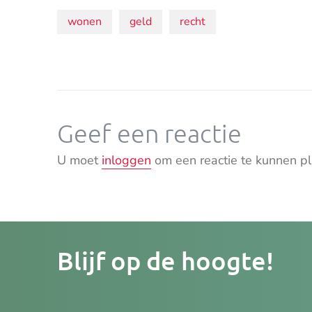
Onderwerpen:
wonen
geld
recht
Geef een reactie
U moet
inloggen
om een reactie te kunnen pl
Je
Blijf op de hoogte!
e-
mailad