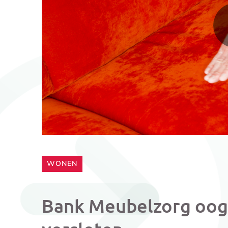
CATEGORIE:
WONEN
Bank Meubelzorg oogt