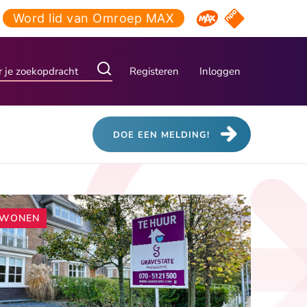
Word lid van Omroep MAX
NPO Start
Omroep MAX
Registeren
Inloggen
DOE EEN MELDING!
Andere
WONEN
artikelen