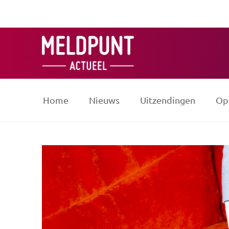
Ga
naar
de
inhoud
Home
Nieuws
Uitzendingen
Op