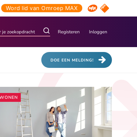
Word lid van Omroep MAX
NPO Start
Omroep MAX
Registeren
Inloggen
DOE EEN MELDING!
Andere
WONEN
artikelen