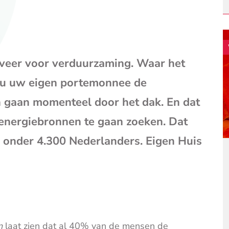
mail
(opent
je
e-
mailpr
jfveer voor verduurzaming. Waar het
 nu uw eigen portemonnee de
n gaan momenteel door het dak. En dat
energiebronnen te gaan zoeken. Dat
 onder 4.300 Nederlanders. Eigen Huis
n
laat zien dat al 40% van de mensen de