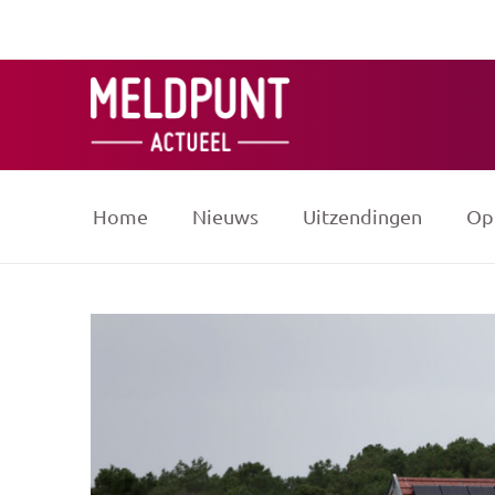
Ga
naar
de
inhoud
Home
Nieuws
Uitzendingen
Op