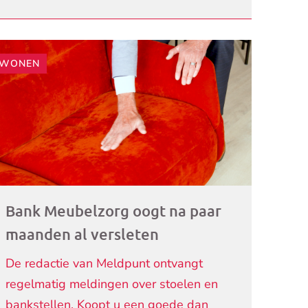
WONEN
ogramma)
Bank Meubelzorg oogt na paar
maanden al versleten
De redactie van Meldpunt ontvangt
regelmatig meldingen over stoelen en
bankstellen. Koopt u een goede dan