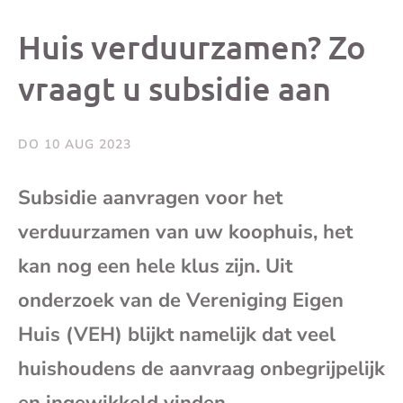
dit
dit
dit
dit
Huis verduurzamen? Zo
bericht
bericht
bericht
beri
vraagt u subsidie aan
op
op
op
via
DO 10 AUG 2023
Facebook
X
Whatsap
e-
Subsidie aanvragen voor het
mai
verduurzamen van uw koophuis, het
kan nog een hele klus zijn. Uit
(op
onderzoek van de Vereniging Eigen
je
Huis (VEH) blijkt namelijk dat veel
huishoudens de aanvraag onbegrijpelijk
e-
en ingewikkeld vinden.