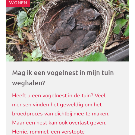
WONEN
artikelen
Mag ik een vogelnest in mijn tuin
weghalen?
Heeft u een vogelnest in de tuin? Veel
mensen vinden het geweldig om het
broedproces van dichtbij mee te maken.
Maar een nest kan ook overlast geven.
Herrie, rommel, een verstopte