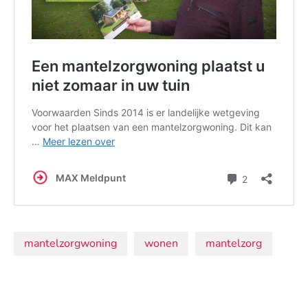
Onderwerpen:
mantelzorgwoning
wonen
mantelzorg