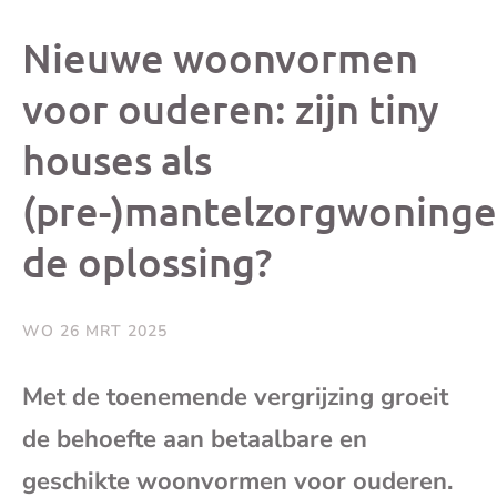
dit
dit
dit
dit
Nieuwe woonvormen
bericht
bericht
bericht
beri
voor ouderen: zijn tiny
houses als
op
op
op
via
(pre-)mantelzorgwoning
Facebook
X
Whatsap
e-
de oplossing?
mai
WO 26 MRT 2025
(op
Met de toenemende vergrijzing groeit
je
de behoefte aan betaalbare en
e-
geschikte woonvormen voor ouderen.