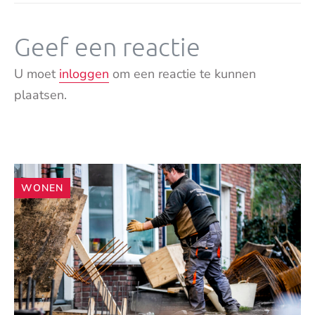
Geef een reactie
U moet
inloggen
om een reactie te kunnen
plaatsen.
Andere
WONEN
artikelen