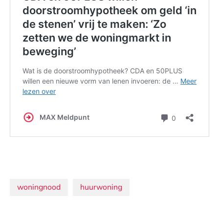
Onderwerpen:
woningnood
huurwoning