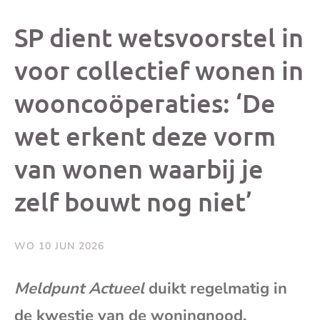
dit
dit
dit
dit
SP dient wetsvoorstel in
bericht
bericht
bericht
beri
voor collectief wonen in
wooncoöperaties: ‘De
op
op
op
via
wet erkent deze vorm
Facebook
X
Whatsap
e-
van wonen waarbij je
mai
zelf bouwt nog niet’
(op
WO 10 JUN 2026
je
Meldpunt Actueel
duikt regelmatig in
e-
de kwestie van de woningnood.