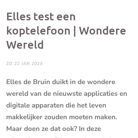
dit
dit
dit
dit
Elles test een
bericht
bericht
bericht
beri
koptelefoon | Wondere
Wereld
op
op
op
via
Facebook
X
Whatsap
e-
ZO 22 JAN 2023
mai
Elles de Bruin duikt in de wondere
wereld van de nieuwste applicaties en
(op
digitale apparaten die het leven
je
makkelijker zouden moeten maken.
e-
Maar doen ze dat ook? In deze