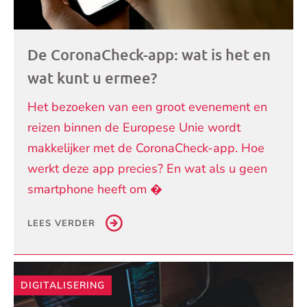
De CoronaCheck-app: wat is het en
wat kunt u ermee?
Het bezoeken van een groot evenement en
reizen binnen de Europese Unie wordt
makkelijker met de CoronaCheck-app. Hoe
werkt deze app precies? En wat als u geen
smartphone heeft om �
LEES VERDER
DIGITALISERING