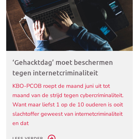
‘Gehacktdag’ moet beschermen
tegen internetcriminaliteit
KBO-PCOB roept de maand juni uit tot
maand van de strijd tegen cybercriminaliteit.
Want maar liefst 1 op de 10 ouderen is ooit
slachtoffer geweest van internetcriminaliteit
en dat
LEES VERDER