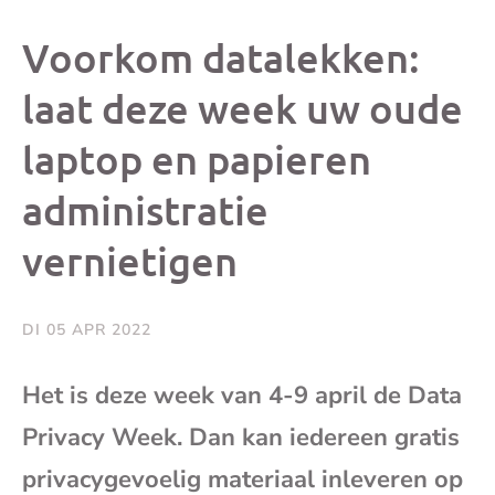
dit
dit
dit
dit
Voorkom datalekken:
bericht
bericht
bericht
beri
laat deze week uw oude
laptop en papieren
op
op
op
via
administratie
Facebook
X
Whatsap
e-
vernietigen
mai
DI 05 APR 2022
(op
Het is deze week van 4-9 april de Data
je
Privacy Week. Dan kan iedereen gratis
e-
privacygevoelig materiaal inleveren op