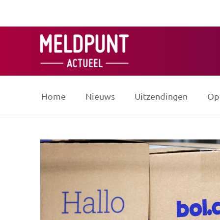
Ga
naar
de
inhoud
Home
Nieuws
Uitzendingen
Op