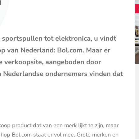
n
mail
(opent
je
e-
mailpr
portspullen tot elektronica, u vindt
op van Nederland: Bol.com. Maar er
e verkoopsite, aangeboden door
n Nederlandse ondernemers vinden dat
p product dat van een merk lijkt te zijn, maar
shop Bol.com staat er vol mee. Grote merken en