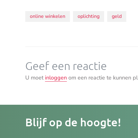
Onderwerpen:
online winkelen
oplichting
geld
Geef een reactie
U moet
inloggen
om een reactie te kunnen pl
Je
Blijf op de hoogte!
e-
mailad