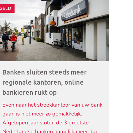
GELD
ogramma)
Banken sluiten steeds meer
regionale kantoren, online
bankieren rukt op
Even naar het streekkantoor van uw bank
gaan is niet meer zo gemakkelijk.
Afgelopen jaar sloten de 3 grootste
Nederlandse banken namelijk meer dan