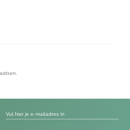
aatsen.
res