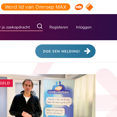
Word lid van Omroep MAX
NPO Start
Omroep MAX
Registeren
Inloggen
DOE EEN MELDING!
Andere
GELD
artikelen