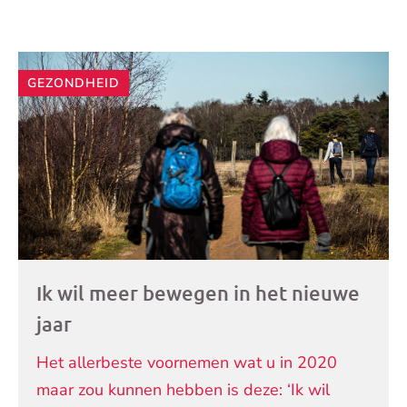
Andere
GEZONDHEID
artikelen
Ik wil meer bewegen in het nieuwe
jaar
Het allerbeste voornemen wat u in 2020
maar zou kunnen hebben is deze: ‘Ik wil