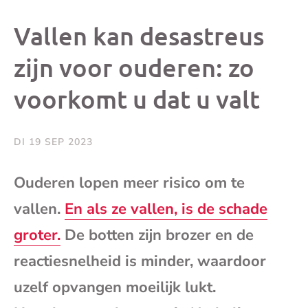
dit
dit
dit
dit
Vallen kan desastreus
bericht
bericht
bericht
beri
zijn voor ouderen: zo
voorkomt u dat u valt
op
op
op
via
Facebook
X
Whatsap
e-
DI 19 SEP 2023
mai
Ouderen lopen meer risico om te
vallen.
En als ze vallen, is de schade
(op
groter.
De botten zijn brozer en de
je
reactiesnelheid is minder, waardoor
e-
uzelf opvangen moeilijk lukt.