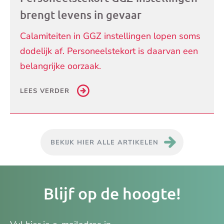
brengt levens in gevaar
Calamiteiten in GGZ instellingen lopen soms
dodelijk af. Personeelstekort is daarvan een
belangrijke oorzaak.
LEES VERDER
BEKIJK HIER ALLE ARTIKELEN
Je
Blijf op de hoogte!
e-
ma