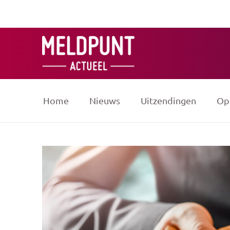
Ga
naar
de
inhoud
Home
Nieuws
Uitzendingen
Op