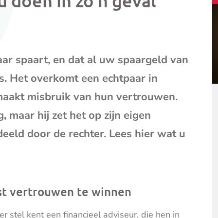
u doen in zo’n geval
mail
(opent
je
e-
mailpr
aar spaart, en dat al uw spaargeld van
s. Het overkomt een echtpaar in
maakt misbruik van hun vertrouwen.
, maar hij zet het op zijn eigen
eeld door de rechter. Lees hier wat u
st vertrouwen te winnen
r stel kent een financieel adviseur, die hen in