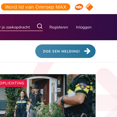
Word lid van Omroep MAX
NPO Start
Omroep MAX
Registeren
Inloggen
DOE EEN MELDING!
Andere
OPLICHTING
artikelen