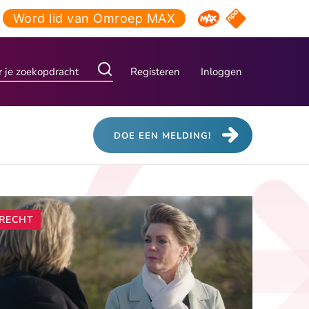
Word lid van Omroep MAX
NPO Start
Omroep MAX
Registeren
Inloggen
DOE EEN MELDING!
Andere
RECHT
artikelen