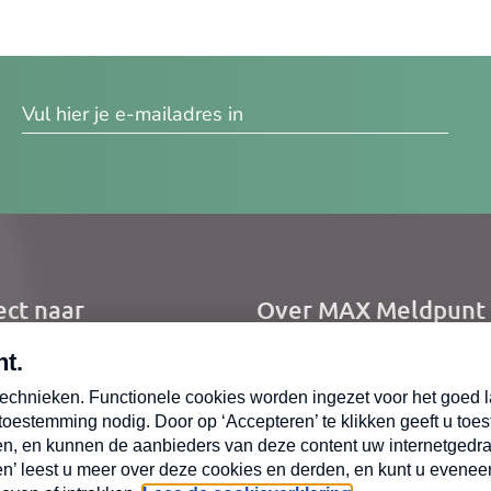
res
ect naar
Over MAX Meldpunt
me
Over Meldpunt Actue
uws
zendingen
oepen