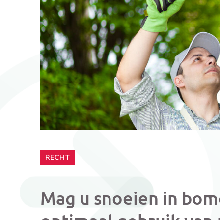
CATEGORIE:
RECHT
Mag u snoeien in bo