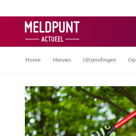
Ga
naar
de
inhoud
Home
Nieuws
Uitzendingen
Op