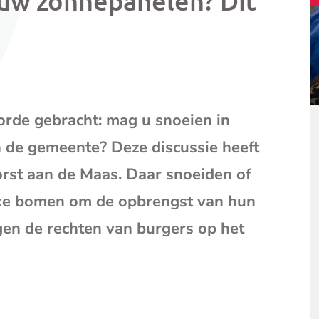
 uw zonnepanelen? Dit
mail
(opent
je
e-
mailpr
orde gebracht: mag u snoeien in
de gemeente? Deze discussie heeft
rst aan de Maas. Daar snoeiden of
jke bomen om de opbrengst van hun
en de rechten van burgers op het