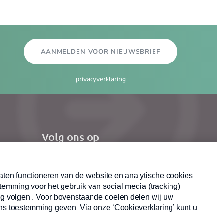
AANMELDEN VOOR NIEUWSBRIEF
privacyverklaring
Volg ons op
el
Nieuwsbrief
X
Neem hier een gratis abonnement op de MAX
Consumenten nieuwsbrief. Elke maandag en