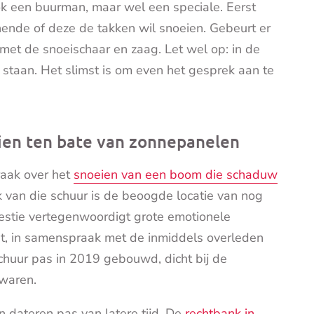
ok een buurman, maar wel een speciale. Eerst
ende of deze de takken wil snoeien. Gebeurt er
met de snoeischaar en zaag. Let wel op: in de
 staan. Het slimst is om even het gesprek aan te
eien ten bate van zonnepanelen
raak over het
snoeien van een boom die schaduw
k van die schuur is de beoogde locatie van nog
stie vertegenwoordigt grote emotionele
nt, in samenspraak met de inmiddels overleden
chuur pas in 2019 gebouwd, dicht bij de
 waren.
 dateren pas van latere tijd. De
rechtbank in