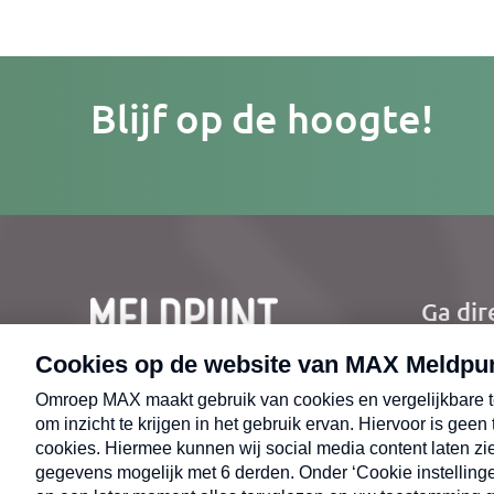
Je
Blijf op de hoogte!
e-
mailad
Ga dir
Ho
Nie
CONTACT
Uit
Opr