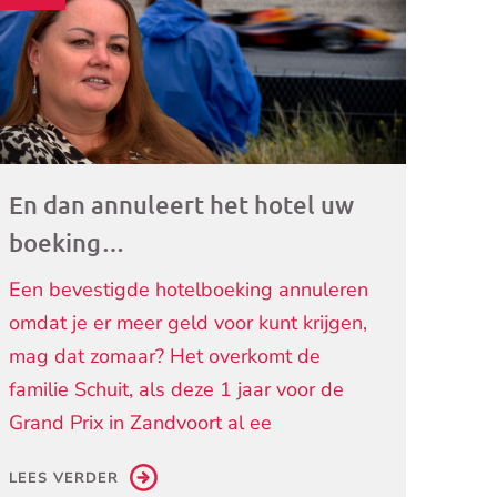
ogramma)
En dan annuleert het hotel uw
boeking…
Een bevestigde hotelboeking annuleren
omdat je er meer geld voor kunt krijgen,
mag dat zomaar? Het overkomt de
familie Schuit, als deze 1 jaar voor de
Grand Prix in Zandvoort al ee
LEES VERDER