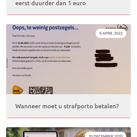
eerst duurder dan 1 euro
DATUM:
5 APRIL 2022
Wanneer moet u strafporto betalen?
DATUM:
20 DECEMBER 2020