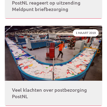
PostNL reageert op uitzending
Meldpunt briefbezorging
DATUM:
1 MAART 2019
Veel klachten over postbezorging
PostNL