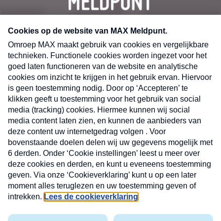
CONTACT
Volg ons op
Nieuwsbrief
X
Neem hier een gratis abonnement op de MAX
Consumenten nieuwsbrief. Elke maandag en
donderdag in uw mailbox.
laring
MAX
Cookieverklaring
Kwetsbaarheid
Cookie
Uw
vakantieman
melden
instellingen