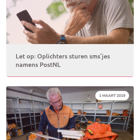
Let op: Oplichters sturen sms’jes
namens PostNL
DATUM:
1 MAART 2019