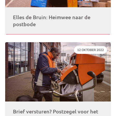
Elles de Bruin: Heimwee naar de
postbode
DATUM:
12 OKTOBER 2022
Brief versturen? Postzegel voor het