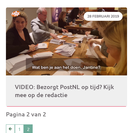
DATUM:
28 FEBRUARI 2019
VIDEO: Bezorgt PostNL op tijd? Kijk
mee op de redactie
Pagina 2 van 2
1
2