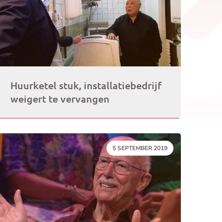
Huurketel stuk, installatiebedrijf
weigert te vervangen
DATUM:
5 SEPTEMBER 2019