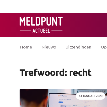
Ga
naar
de
inhoud
Home
Nieuws
Uitzendingen
Op
Trefwoord: recht
DATUM:
14 JANUARI 2020