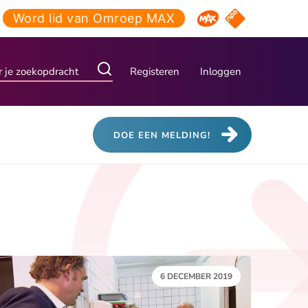
Word lid van Omroep MAX
NPO Start
Omroep MAX
Registeren
Inloggen
DOE EEN MELDING!
DATUM:
6 DECEMBER 2019