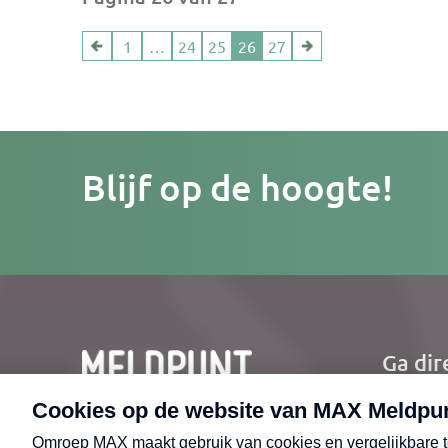
1
…
24
25
26
27
Je
Blijf op de hoogte!
e-
mailad
Ga dir
Ho