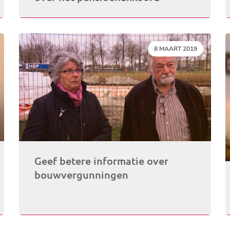
DATUM:
8 MAART 2019
Geef betere informatie over
bouwvergunningen