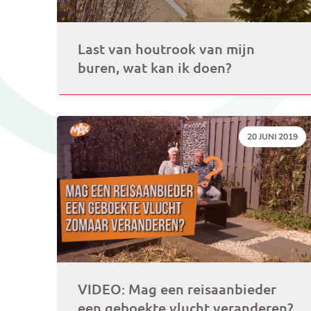
Last van houtrook van mijn
buren, wat kan ik doen?
DATUM:
20 JUNI 2019
VIDEO: Mag een reisaanbieder
een geboekte vlucht veranderen?