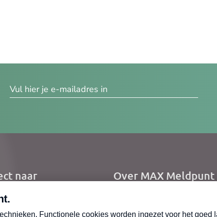
res
ect naar
Over MAX Meldpunt
me
Over Meldpunt Actue