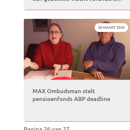
DATUM:
26 MAART 2019
MAX Ombudsman stelt
pensioenfonds ABP deadline
Pagina 26 van 27