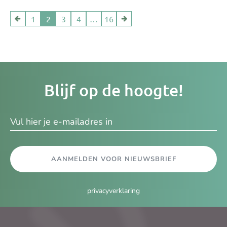
1
2
3
4
…
16
Je
Blijf op de hoogte!
e-
ma
AANMELDEN VOOR NIEUWSBRIEF
privacyverklaring