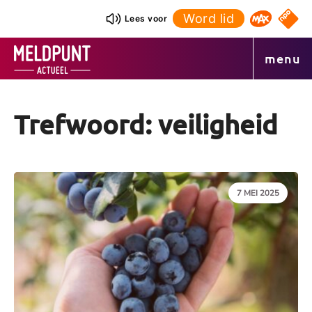
Ga
Word lid
NPO S
Lees voor
Omroep 
naar
de
menu
inhoud
Trefwoord: veiligheid
DATUM:
7 MEI 2025