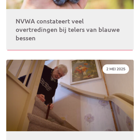
NVWA constateert veel
overtredingen bij telers van blauwe
bessen
DATUM:
2 MEI 2025