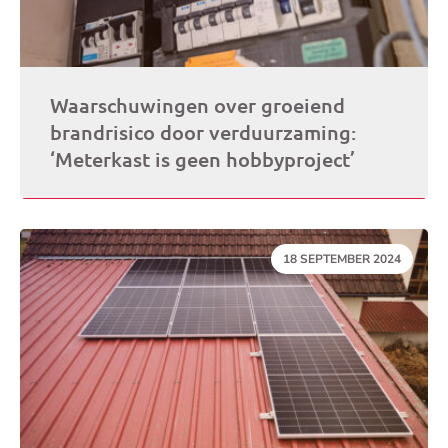
Waarschuwingen over groeiend
brandrisico door verduurzaming:
‘Meterkast is geen hobbyproject’
DATUM:
18 SEPTEMBER 2024