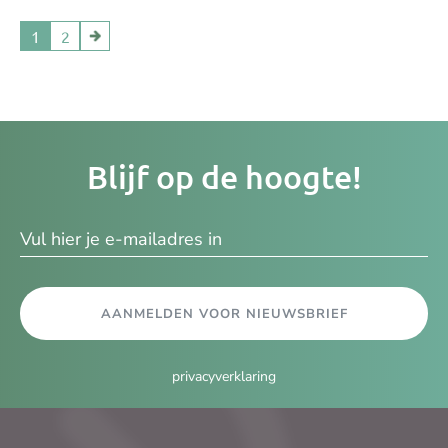
1
2
Je
Blijf op de hoogte!
e-
ma
AANMELDEN VOOR NIEUWSBRIEF
privacyverklaring