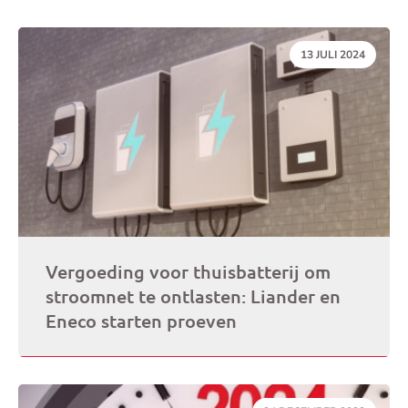
DATUM:
13 JULI 2024
Vergoeding voor thuisbatterij om
stroomnet te ontlasten: Liander en
Eneco starten proeven