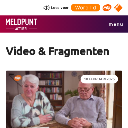
Ga
Word lid
NPO S
Lees voor
Omroep 
naar
de
menu
inhoud
Video & Fragmenten
DATUM:
10 FEBRUARI 2025