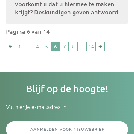
voorkomt u dat u hiermee te maken
krijgt? Deskundigen geven antwoord
Pagina 6 van 14
1
…
4
5
6
7
8
…
14
Je
Blijf op de hoogte!
e-
ma
AANMELDEN VOOR NIEUWSBRIEF