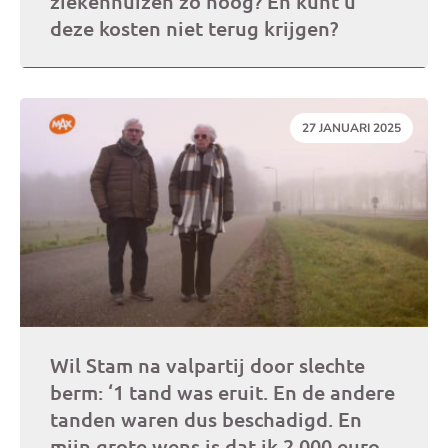
ziekenhuizen zo hoog? En kunt u
deze kosten niet terug krijgen?
DATUM:
27 JANUARI 2025
Wil Stam na valpartij door slechte
berm: ‘1 tand was eruit. En de andere
tanden waren dus beschadigd. En
mijn grote wens is dat ik 2.000 euro