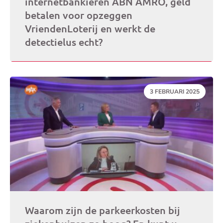
internetbankieren ABN AMRO, geld
betalen voor opzeggen
VriendenLoterij en werkt de
detectielus echt?
DATUM:
3 FEBRUARI 2025
Waarom zijn de parkeerkosten bij