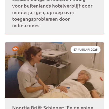
voor buitenlands hotelverblijf door
minderjarigen, oproep over
toegangsproblemen door
milieuzones
DATUM:
27 JANUARI 2025
Noortje Briët-Schipper: ‘En de enige