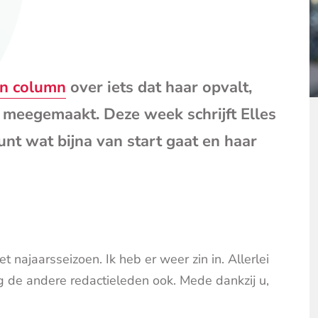
mail
(opent
je
e-
mailpr
n column
over iets dat haar opvalt,
 meegemaakt. Deze week schrijft Elles
nt wat bijna van start gaat en haar
najaarsseizoen. Ik heb er weer zin in. Allerlei
g de andere redactieleden ook. Mede dankzij u,