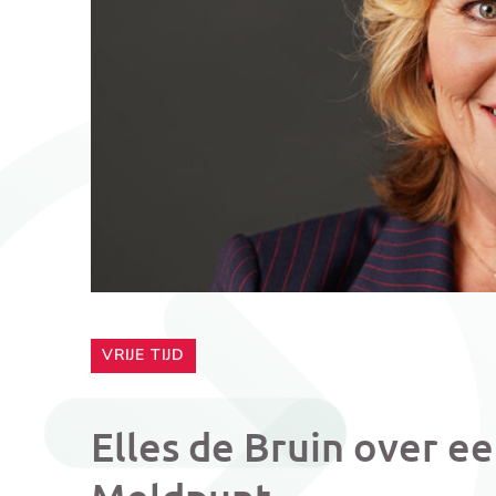
CATEGORIE:
VRIJE TIJD
Elles de Bruin over e