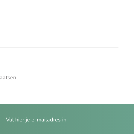
aatsen.
res