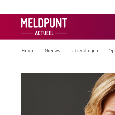
Ga
naar
de
inhoud
Home
Nieuws
Uitzendingen
Op