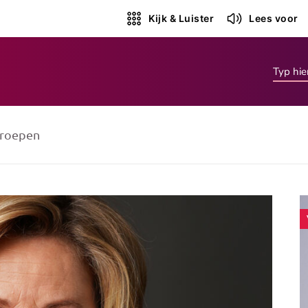
Kijk & Luister
Lees voor
roepen