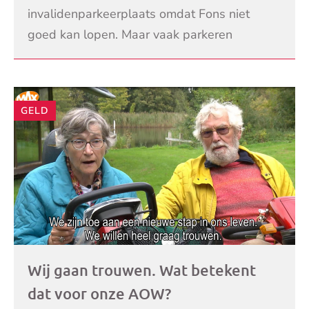
invalidenparkeerplaats omdat Fons niet
goed kan lopen. Maar vaak parkeren
anderen op hun plek. De gemeente sleept
LEES VERDER
die auto’s niet weg, wa
GELD
Wij gaan trouwen. Wat betekent
dat voor onze AOW?