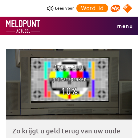
Ga
Word lid
NPO S
Lees voor
Omroep 
naar
de
menu
inhoud
Andere
artikelen
Zo krijgt u geld terug van uw oude