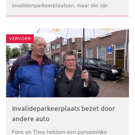
invalidenparkeerplaatsen, maar die zijn
alleen voor kaarthouders. Toevallig gaat
LEES VERDER
daar net
VERVOER
Invalideparkeerplaats bezet door
andere auto
Fons en Thea hebben een persoonlijke