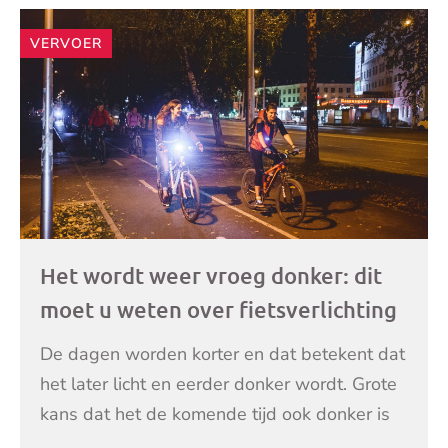
VERVOER
Het wordt weer vroeg donker: dit
moet u weten over fietsverlichting
De dagen worden korter en dat betekent dat
het later licht en eerder donker wordt. Grote
kans dat het de komende tijd ook donker is
wanneer u op de fiets stapt. Maar wat zijn de