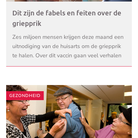
Dit zijn de fabels en feiten over de
griepprik
Zes miljoen mensen krijgen deze maand een
uitnodiging van de huisarts om de griepprik
te halen. Over dit vaccin gaan veel verhalen
de ronde, waardoor de helft van de mensen
LEES VERDER
deze pr
GEZONDHEID