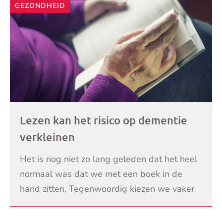
GEZONDHEID
Lezen kan het risico op dementie
verkleinen
Het is nog niet zo lang geleden dat het heel
normaal was dat we met een boek in de
hand zitten. Tegenwoordig kiezen we vaker
voor de e-reader en telefoon. Toch zou het
LEES VERDER
goed zijn om