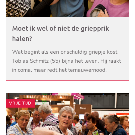
Moet ik wel of niet de griepprik
halen?
Wat begint als een onschuldig griepje kost
Tobias Schmitz (55) bijna het leven. Hij raakt
in coma, maar redt het ternauwernood.
Moeten we niet allemaal aan de griepprik?
LEES VERDER
Of is dat
VRIJE TIJD