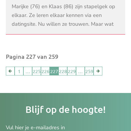
Marijke (76) en Klaas (86) zijn stapelgek op
elkaar. Ze leren elkaar kennen via een
datingsite. Nu willen ze trouwen. Maar wat
betekent dat voor hun AOW? Onze MAX
LEES VERDER
Ombudsman Rogier
Pagina 227 van 259
1
…
225
226
227
228
229
…
259
Je
Blijf op de hoogte!
e-
ma