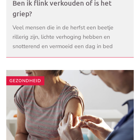
Ben ik flink verkouden of is het
griep?
Veel mensen die in de herfst een beetje
rillerig zijn, lichte verhoging hebben en
snotterend en vermoeid een dag in bed
kruipen zeggen: ‘ik ben een beetje grieperig’.
LEES VERDER
M
GEZONDHEID