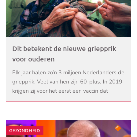
Dit betekent de nieuwe griepprik
voor ouderen
Elk jaar halen zo’n 3 miljoen Nederlanders de
griepprik. Veel van hen zijn 60-plus. In 2019
krijgen zij voor het eerst een vaccin dat
beschermt tegen 4 virussen, in plaats van 3.
LEES VERDER
GEZONDHEID