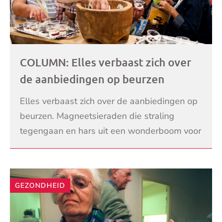
COLUMN: Elles verbaast zich over
de aanbiedingen op beurzen
Elles verbaast zich over de aanbiedingen op
beurzen. Magneetsieraden die straling
tegengaan en hars uit een wonderboom voor
een betere gezondhied. Het doet Elles de
LEES VERDER
wenkbrauwen fro
GEZONDHEID