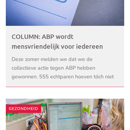
COLUMN: ABP wordt
mensvriendelijk voor iedereen
Deze zomer melden we dat we de
collectieve actie tegen ABP hebben
gewonnen. 555 echtparen hoeven tóch niet
een totaal van 2 miljoen euro aan te veel
LEES VERDER
ontvangen pensioenen terug te
GEZONDHEID