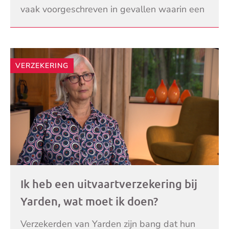
vaak voorgeschreven in gevallen waarin een
lichtere pijnstiller al voldoet. Ook gebruikers
LEES VERDER
moete
VERZEKERING
Ik heb een uitvaartverzekering bij
Yarden, wat moet ik doen?
Verzekerden van Yarden zijn bang dat hun