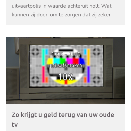
uitvaartpolis in waarde achteruit holt. Wat
kunnen zij doen om te zorgen dat zij zeker
weten dat hun uitvaart wordt vergoed? MAX
LEES VERDER
Ombudsman
Zo krijgt u geld terug van uw oude
tv