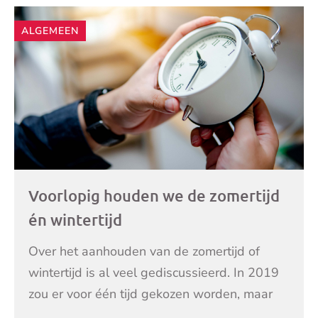
ALGEMEEN
Voorlopig houden we de zomertijd
én wintertijd
Over het aanhouden van de zomertijd of
wintertijd is al veel gediscussieerd. In 2019
zou er voor één tijd gekozen worden, maar
dit gaat niet door. De klok gaat op 27