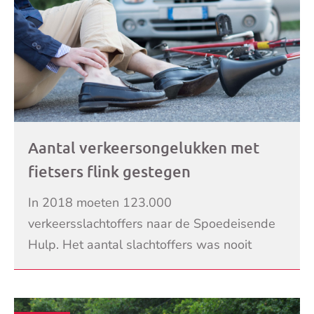
Aantal verkeersongelukken met
fietsers flink gestegen
In 2018 moeten 123.000
verkeersslachtoffers naar de Spoedeisende
Hulp. Het aantal slachtoffers was nooit
eerder zo hoog. Dit komt volgens het
LEES VERDER
onderzoek van VeiligheidNL door de fli