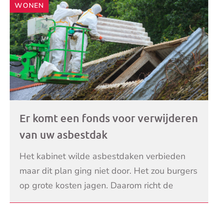
WONEN
Er komt een fonds voor verwijderen
van uw asbestdak
Het kabinet wilde asbestdaken verbieden
maar dit plan ging niet door. Het zou burgers
op grote kosten jagen. Daarom richt de
regering nu een fonds op dat het
LEES VERDER
verwijderen van asbest