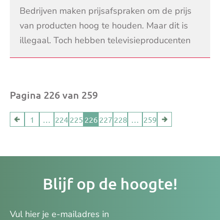
Bedrijven maken prijsafspraken om de prijs
van producten hoog te houden. Maar dit is
illegaal. Toch hebben televisieproducenten
dit in het verleden gedaan. Consumenten
LEES VERDER
vragen nu vi
Pagina 226 van 259
1
…
224
225
226
227
228
…
259
Je
Blijf op de hoogte!
e-
ma