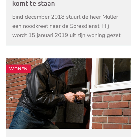
komt te staan
Eind december 2018 stuurt de heer Muller
een noodkreet naar de Soresdienst. Hij
wordt 15 januari 2019 uit zijn woning gezet
en weet niet meer wat hij moet doen.
LEES VERDER
WONEN