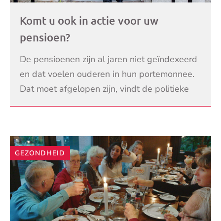
Komt u ook in actie voor uw
pensioen?
De pensioenen zijn al jaren niet geïndexeerd
en dat voelen ouderen in hun portemonnee.
Dat moet afgelopen zijn, vindt de politieke
partij 50Plus die, samen met andere partijen,
LEES VERDER
he
GEZONDHEID