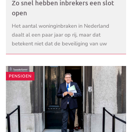
Zo snel hebben inbrekers een slot
open
Het aantal woninginbraken in Nederland
daalt al een paar jaar op rij, maar dat
betekent niet dat de beveiliging van uw
woning geen aandacht verdient. Er is nog
LEES VERDER
een wereld te winnen
PENSIOEN