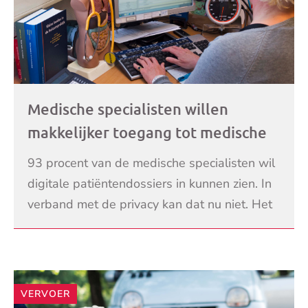
Medische specialisten willen
makkelijker toegang tot medische
dossiers
93 procent van de medische specialisten wil
digitale patiëntendossiers in kunnen zien. In
verband met de privacy kan dat nu niet. Het
uitwisselen van medische gegevens duurt
LEES VERDER
daard
VERVOER