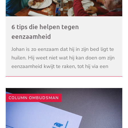
6 tips die helpen tegen
eenzaamheid
Johan is zo eenzaam dat hij in zijn bed ligt te
huilen. Hij weet niet wat hij kan doen om zijn
eenzaamheid kwijt te raken, tot hij via een
stichting vrienden maakt. Elke maand gaan
LEES VERDER
COLUMN OMBUDSMAN