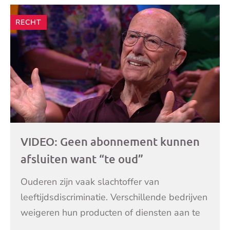
RECHT
VIDEO: Geen abonnement kunnen
afsluiten want “te oud”
Ouderen zijn vaak slachtoffer van
leeftijdsdiscriminatie. Verschillende bedrijven
weigeren hun producten of diensten aan te
bieden aan mensen met een hoge leeftijd.