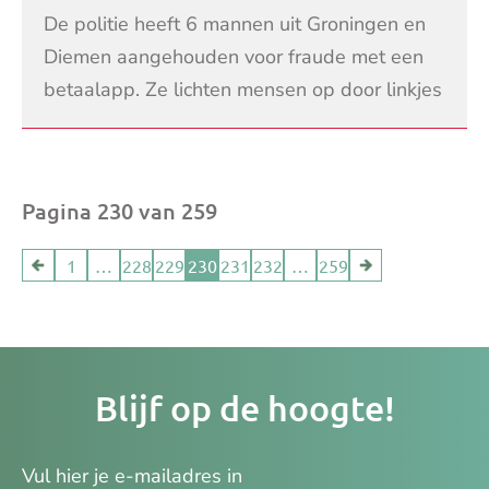
De politie heeft 6 mannen uit Groningen en
Diemen aangehouden voor fraude met een
betaalapp. Ze lichten mensen op door linkjes
te sturen die lijken op die van Tikkie, een app
LEES VERDER
die z
Pagina 230 van 259
1
…
228
229
230
231
232
…
259
Je
Blijf op de hoogte!
e-
ma