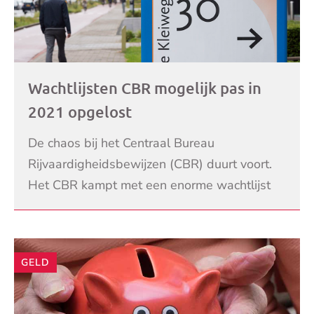
Wachtlijsten CBR mogelijk pas in
2021 opgelost
De chaos bij het Centraal Bureau
Rijvaardigheidsbewijzen (CBR) duurt voort.
Het CBR kampt met een enorme wachtlijst
die volgens de instantie zelf pas in de zomer
LEES VERDER
van 2021 is weggew
GELD