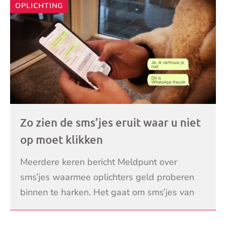
OPLICHTING
Zo zien de sms’jes eruit waar u niet
op moet klikken
Meerdere keren bericht Meldpunt over
sms’jes waarmee oplichters geld proberen
binnen te harken. Het gaat om sms’jes van
zogenaamd de Belastingdienst of een bank.
LEES VERDER
Bekijk