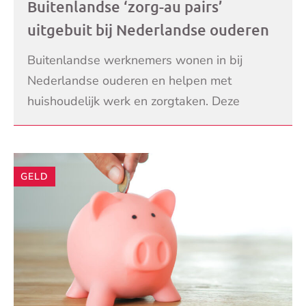
Buitenlandse ‘zorg-au pairs’
uitgebuit bij Nederlandse ouderen
Buitenlandse werknemers wonen in bij
Nederlandse ouderen en helpen met
huishoudelijk werk en zorgtaken. Deze
werknemers maken veel langere dagen dan
LEES VERDER
waarvoor zij betaald krijgen. �
GELD