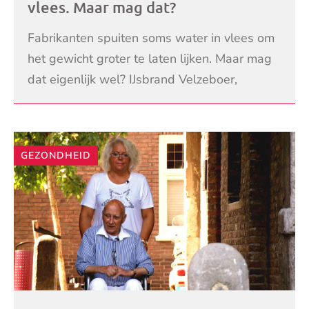
vlees. Maar mag dat?
Fabrikanten spuiten soms water in vlees om
het gewicht groter te laten lijken. Maar mag
dat eigenlijk wel? IJsbrand Velzeboer,
voedingsmiddelentechnoloog, beantwoordt
LEES VERDER
deze vraag ui
GEZONDHEID