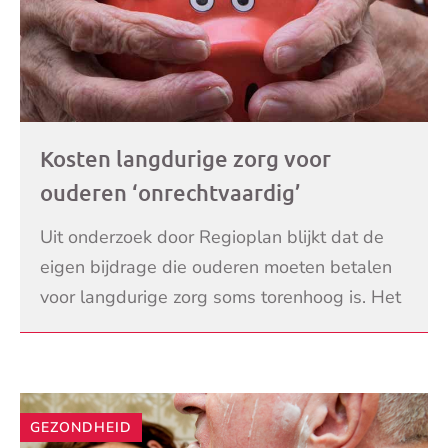
Kosten langdurige zorg voor
ouderen ‘onrechtvaardig’
Uit onderzoek door Regioplan blijkt dat de
eigen bijdrage die ouderen moeten betalen
voor langdurige zorg soms torenhoog is. Het
verschilt per huishouden, maar kan per
LEES VERDER
maand oplope
GEZONDHEID