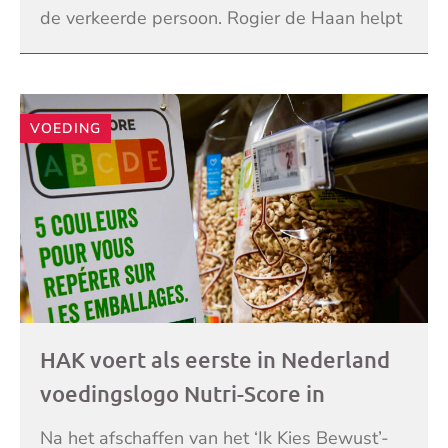
de verkeerde persoon. Rogier de Haan helpt
haar om het geld terug te krijgen. Maar dat is
LEES VERDER
niet
VOEDING
HAK voert als eerste in Nederland
voedingslogo Nutri-Score in
Na het afschaffen van het ‘Ik Kies Bewust’-