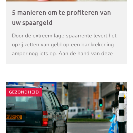
5 manieren om te profiteren van
uw spaargeld
Door de extreem lage spaarrente levert het
opzij zetten van geld op een bankrekening
amper nog iets op. Aan de hand van deze
handige tips zorgt u ervoor dat uw
LEES VERDER
spaargeld toch nog i
GEZONDHEID