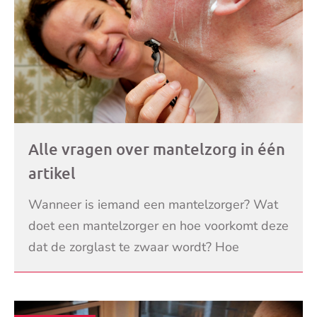
Alle vragen over mantelzorg in één
artikel
Wanneer is iemand een mantelzorger? Wat
doet een mantelzorger en hoe voorkomt deze
dat de zorglast te zwaar wordt? Hoe
combineert u mantelzorg en werk? Wij
LEES VERDER
stelden al onze vragen o