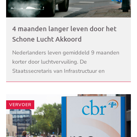
4 maanden langer leven door het
Schone Lucht Akkoord
Nederlanders leven gemiddeld 9 maanden
korter door luchtvervuiling. De
Staatssecretaris van Infrastructuur en
Waterstaat heeft daarom het Schone Lucht
LEES VERDER
Akkoord opgesteld. Ze hoopt d
VERVOER