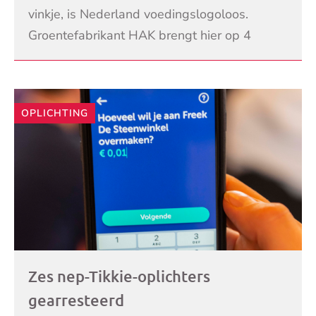
vinkje, is Nederland voedingslogoloos.
Groentefabrikant HAK brengt hier op 4
september 2019 verandering in door als
LEES VERDER
eerste het Frans
OPLICHTING
Zes nep-Tikkie-oplichters
gearresteerd