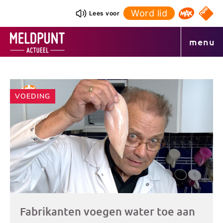
Ga
Word lid
NPO S
Lees voor
Omroep 
naar
de
menu
inhoud
Andere
VOEDING
artikelen
Fabrikanten voegen water toe aan