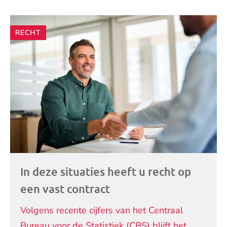
Andere
RECHT
artikelen
In deze situaties heeft u recht op
een vast contract
Volgens recente cijfers van het Centraal
Bureau voor de Statistiek (CBS) blijft het