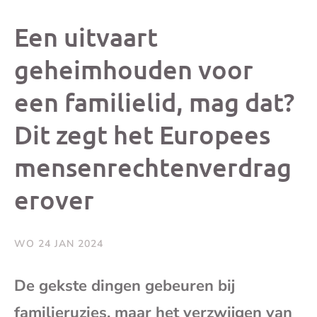
dit
dit
dit
dit
Een uitvaart
bericht
bericht
bericht
beri
geheimhouden voor
een familielid, mag dat?
op
op
op
via
Dit zegt het Europees
Facebook
X
Whatsap
e-
mensenrechtenverdrag
mai
erover
(op
WO 24 JAN 2024
je
De gekste dingen gebeuren bij
e-
familieruzies, maar het verzwijgen van