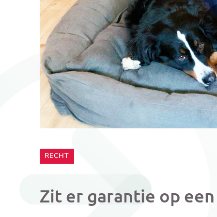
CATEGORIE:
RECHT
Zit er garantie op ee