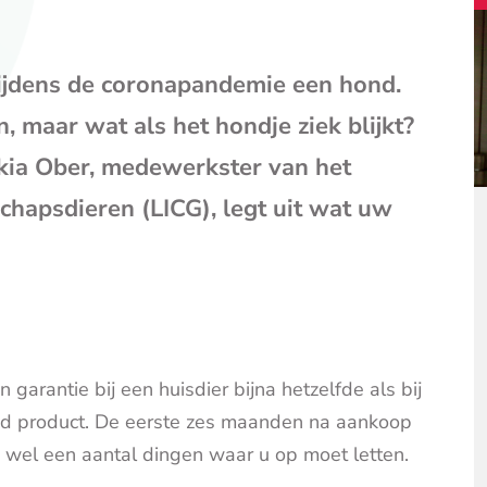
mail
(opent
je
jdens de coronapandemie een hond.
e-
mailpr
, maar wat als het hondje ziek blijkt?
skia Ober, medewerkster van het
chapsdieren (LICG), legt uit wat uw
garantie bij een huisdier bijna hetzelfde als bij
end product. De eerste zes maanden na aankoop
ijn wel een aantal dingen waar u op moet letten.