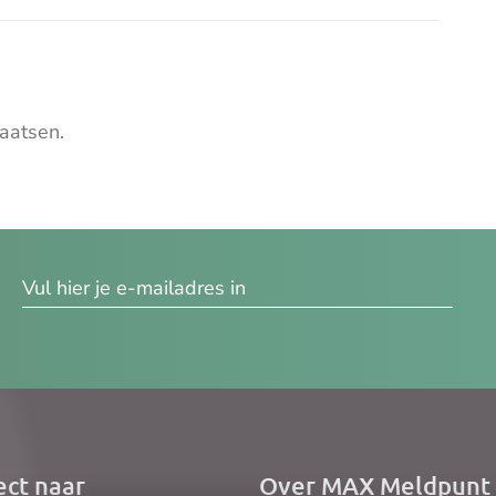
aatsen.
res
ect naar
Over MAX Meldpunt