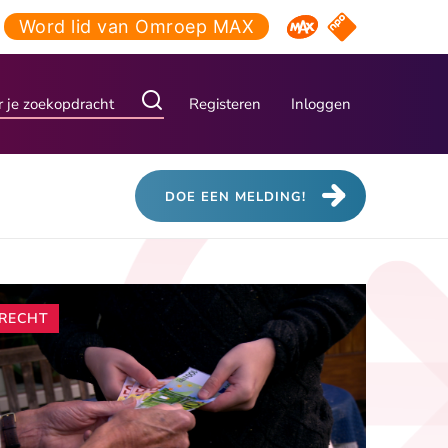
Word lid van Omroep MAX
NPO Start
Omroep MAX
Registeren
Inloggen
DOE EEN MELDING!
Andere
RECHT
artikelen