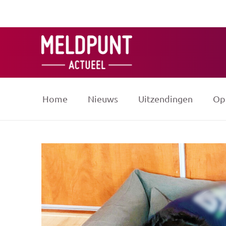
Ga
naar
de
inhoud
Home
Nieuws
Uitzendingen
Op