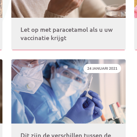
Let op met paracetamol als u uw
vaccinatie krijgt
DATUM:
24 JANUARI 2021
Dit zijn de verschillen tussen de