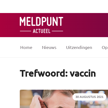
Ga
naar
de
inhoud
Home
Nieuws
Uitzendingen
Op
Trefwoord: vaccin
DATUM:
30 AUGUSTUS 2021