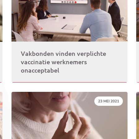
Vakbonden vinden verplichte
vaccinatie werknemers
onacceptabel
DATUM:
23 MEI 2021