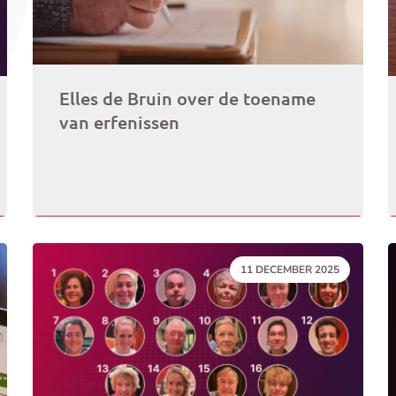
Elles de Bruin over de toename
van erfenissen
DATUM:
11 DECEMBER 2025