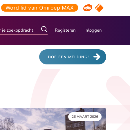
Word lid van Omroep MAX
NPO Start
Omroep MAX
Registeren
Inloggen
DOE EEN MELDING!
DATUM:
26 MAART 2026