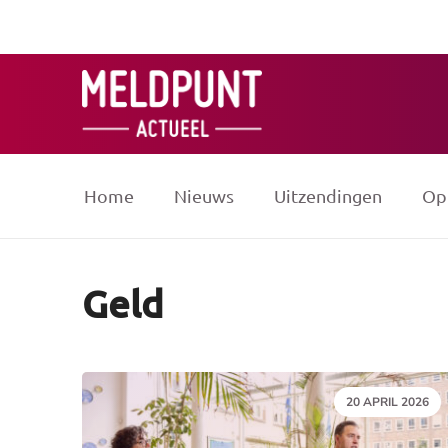
Ga
naar
de
inhoud
Home
Nieuws
Uitzendingen
Op
Geld
DATUM:
20 APRIL 2026