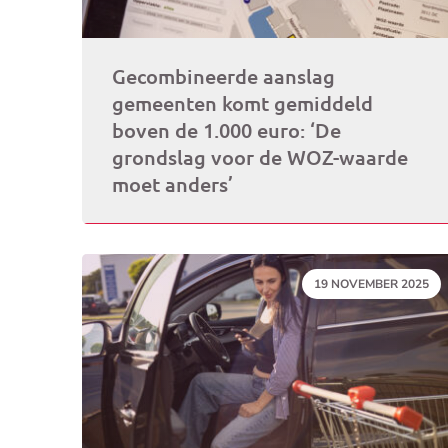
Gecombineerde aanslag
gemeenten komt gemiddeld
boven de 1.000 euro: ‘De
grondslag voor de WOZ-waarde
moet anders’
DATUM:
19 NOVEMBER 2025