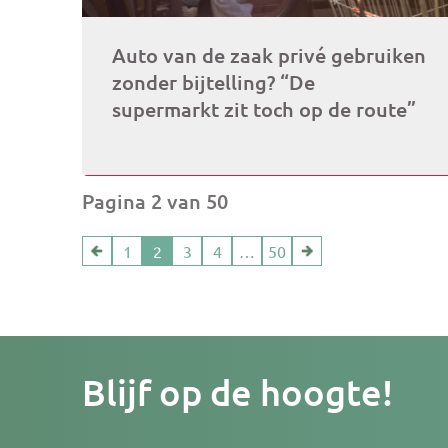
Auto van de zaak privé gebruiken
zonder bijtelling? “De
supermarkt zit toch op de route”
Pagina 2 van 50
1
2
3
4
…
50
Je
Blijf op de hoogte!
e-
mailad