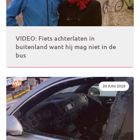
VIDEO: Fiets achterlaten in
buitenland want hij mag niet in de
bus
DATUM:
20 JUNI 2019