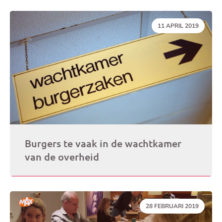
DATUM:
11 APRIL 2019
Burgers te vaak in de wachtkamer
van de overheid
DATUM:
28 FEBRUARI 2019