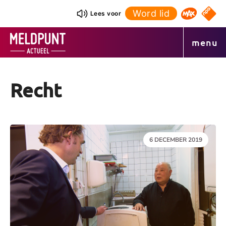
Ga
Word lid
NPO S
Lees voor
Omroep 
naar
de
menu
inhoud
Recht
DATUM:
6 DECEMBER 2019