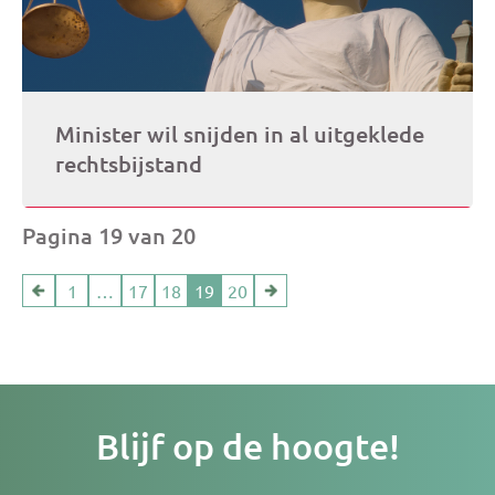
Minister wil snijden in al uitgeklede
rechtsbijstand
Pagina 19 van 20
1
…
17
18
19
20
Je
Blijf op de hoogte!
e-
ma