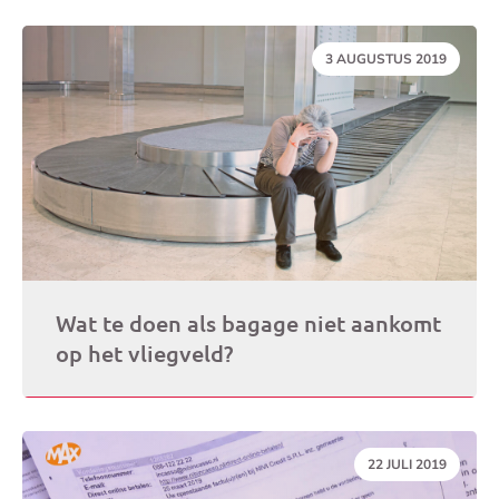
DATUM:
3 AUGUSTUS 2019
Wat te doen als bagage niet aankomt
op het vliegveld?
DATUM:
22 JULI 2019