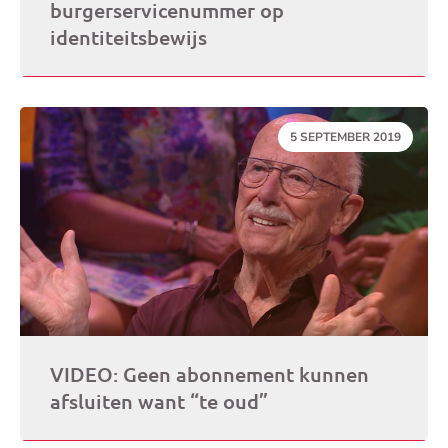
burgerservicenummer op
identiteitsbewijs
DATUM:
5 SEPTEMBER 2019
VIDEO: Geen abonnement kunnen
afsluiten want “te oud”