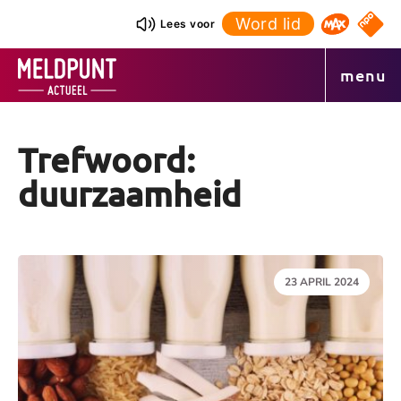
Ga
Word lid
NPO S
Lees voor
Omroep 
naar
de
menu
inhoud
Trefwoord:
duurzaamheid
DATUM:
23 APRIL 2024