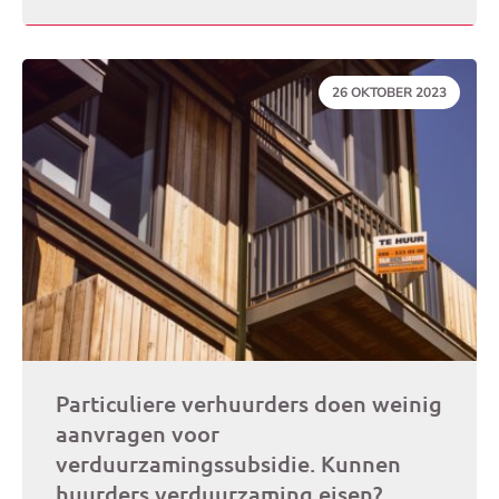
DATUM:
26 OKTOBER 2023
Particuliere verhuurders doen weinig
aanvragen voor
verduurzamingssubsidie. Kunnen
huurders verduurzaming eisen?