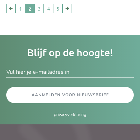
1
2
3
4
5
Je
Blijf op de hoogte!
e-
ma
AANMELDEN VOOR NIEUWSBRIEF
privacyverklaring