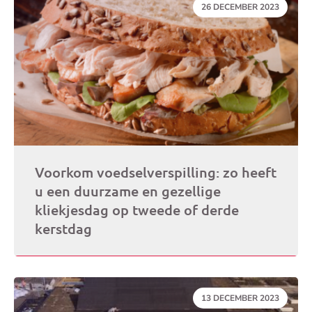
DATUM:
26 DECEMBER 2023
Voorkom voedselverspilling: zo heeft
u een duurzame en gezellige
kliekjesdag op tweede of derde
kerstdag
DATUM:
13 DECEMBER 2023