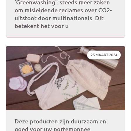
‘Greenwashing’: steeds meer zaken
om misleidende reclames over CO2-
uitstoot door multinationals. Dit
betekent het voor u
DATUM:
25 MAART 2024
Deze producten zijn duurzaam en
goed voor uw portemonnee