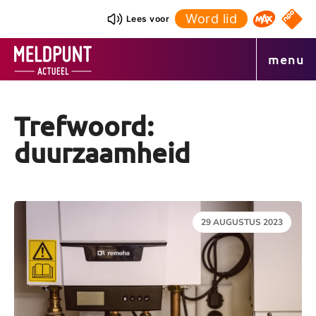
Ga
Word lid
NPO S
Lees voor
Omroep 
naar
de
menu
inhoud
Trefwoord:
duurzaamheid
DATUM:
29 AUGUSTUS 2023