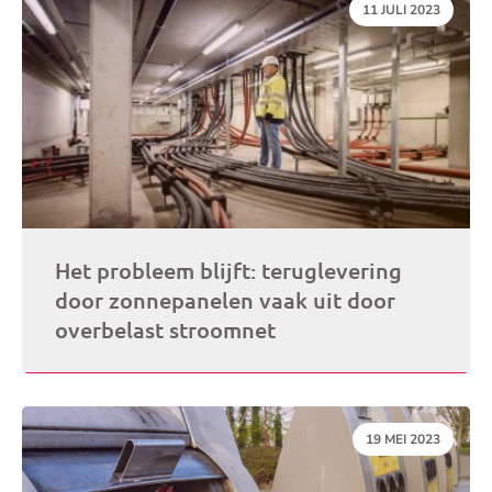
DATUM:
11 JULI 2023
Het probleem blijft: teruglevering
door zonnepanelen vaak uit door
overbelast stroomnet
DATUM:
19 MEI 2023