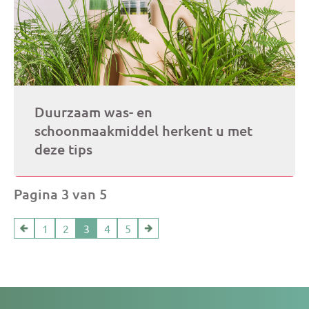
Duurzaam was- en
schoonmaakmiddel herkent u met
deze tips
Pagina 3 van 5
1
2
3
4
5
Je