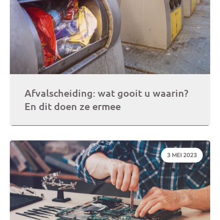
Afvalscheiding: wat gooit u waarin?
En dit doen ze ermee
DATUM:
3 MEI 2023