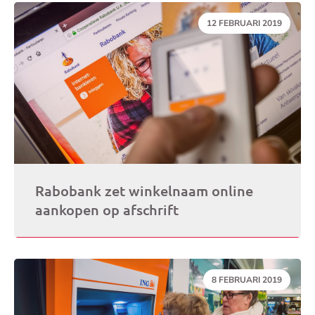
DATUM:
12 FEBRUARI 2019
Rabobank zet winkelnaam online
aankopen op afschrift
DATUM:
8 FEBRUARI 2019