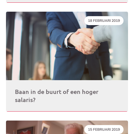
DATUM:
18 FEBRUARI 2019
Baan in de buurt of een hoger
salaris?
DATUM:
15 FEBRUARI 2019