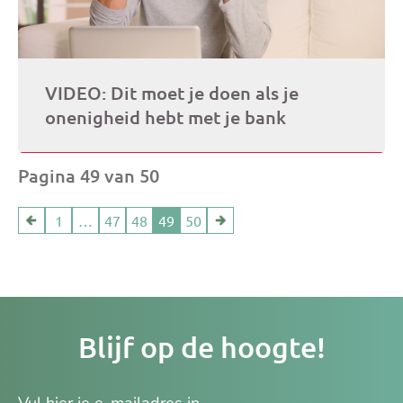
VIDEO: Dit moet je doen als je
onenigheid hebt met je bank
Pagina 49 van 50
1
…
47
48
49
50
Je
Blijf op de hoogte!
e-
ma