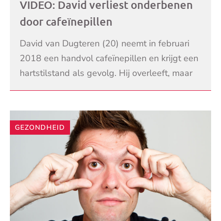
VIDEO: David verliest onderbenen
door cafeïnepillen
David van Dugteren (20) neemt in februari
2018 een handvol cafeïnepillen en krijgt een
hartstilstand als gevolg. Hij overleeft, maar
mist sindsdien beide onderbenen en hij heeft
LEES VERDER
e
GEZONDHEID