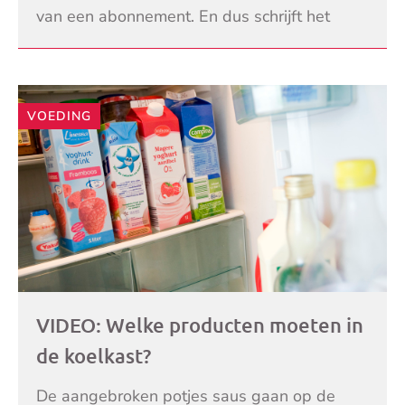
van een abonnement. En dus schrijft het
bedrijf geld af van uw rekening. Wat kunt u
LEES VERDER
daartegen do
VOEDING
VIDEO: Welke producten moeten in
de koelkast?
De aangebroken potjes saus gaan op de