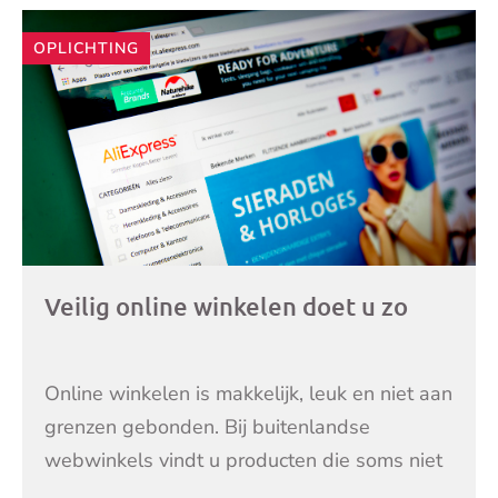
OPLICHTING
Veilig online winkelen doet u zo
Online winkelen is makkelijk, leuk en niet aan
grenzen gebonden. Bij buitenlandse
webwinkels vindt u producten die soms niet
in de Nederlandse winkel te koop zijn of veel