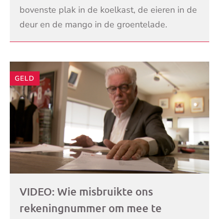
bovenste plak in de koelkast, de eieren in de
deur en de mango in de groentelade.
Sommige mensen bewaren zoveel mogelijk
LEES VERDER
producten in de koelk
GELD
VIDEO: Wie misbruikte ons
rekeningnummer om mee te