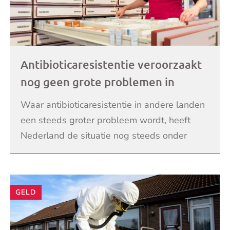
Antibioticaresistentie veroorzaakt
nog geen grote problemen in
Nederland
Waar antibioticaresistentie in andere landen
een steeds groter probleem wordt, heeft
Nederland de situatie nog steeds onder
controle. Dat blijkt uit onderzoek van
LEES VERDER
microbioloog Wout
GELD