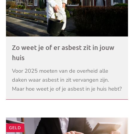
Zo weet je of er asbest zit in jouw
huis
Voor 2025 moeten van de overheid alle
daken waar asbest in zit vervangen zijn.
Maar hoe weet je of je asbest in je huis hebt?
En als je asbest hebt, wat moet je dan doen?
LEES VERDER
In vijf d
GELD