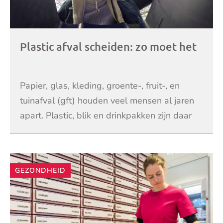
Plastic afval scheiden: zo moet het
Papier, glas, kleding, groente-, fruit-, en
tuinafval (gft) houden veel mensen al jaren
apart. Plastic, blik en drinkpakken zijn daar
een aantal jaren geleden bij gekomen. Vooral
LEES VERDER
d
GEZONDHEID