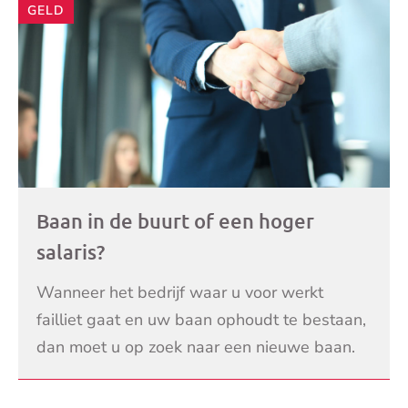
GELD
Baan in de buurt of een hoger
salaris?
Wanneer het bedrijf waar u voor werkt
failliet gaat en uw baan ophoudt te bestaan,
dan moet u op zoek naar een nieuwe baan.
Maar wat is bij het vinden van nieuw werk
LEES VERDER
belangrijker?