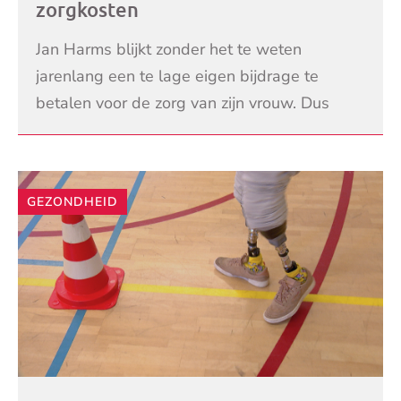
zorgkosten
Jan Harms blijkt zonder het te weten
jarenlang een te lage eigen bijdrage te
betalen voor de zorg van zijn vrouw. Dus
krijgt hij een naheffing van 6000 euro. SP
LEES VERDER
Kamerlid Maarten Hi
GEZONDHEID