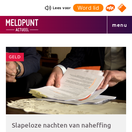
Ga
Word lid
NPO S
Lees voor
Omroep 
naar
de
menu
inhoud
Andere
GELD
artikelen
Slapeloze nachten van naheffing