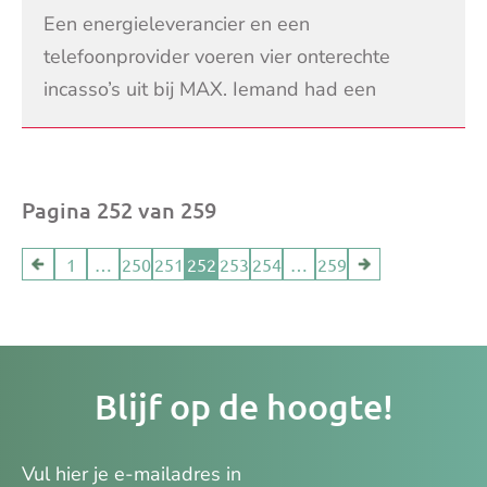
shoppen?
Een energieleverancier en een
telefoonprovider voeren vier onterechte
incasso’s uit bij MAX. Iemand had een
energiecontract afgesloten maar het
LEES VERDER
bankrekeningnummer van Omroep
Pagina 252 van 259
1
…
250
251
252
253
254
…
259
Je
Blijf op de hoogte!
e-
ma