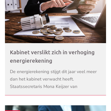
Kabinet verslikt zich in verhoging
energierekening
De energierekening stijgt dit jaar veel meer
dan het kabinet verwacht heeft.
Staatssecretaris Mona Keijzer van
Economische Zaken en Klimaat heeft de
LEES VERDER
cijfers van 2 prijsvergelijkers