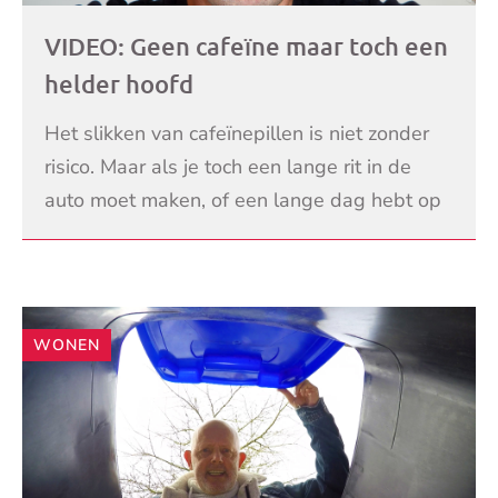
VIDEO: Geen cafeïne maar toch een
helder hoofd
Het slikken van cafeïnepillen is niet zonder
risico. Maar als je toch een lange rit in de
auto moet maken, of een lange dag hebt op
je werk, wat is dan een goed alternatief?
LEES VERDER
Toxic
WONEN