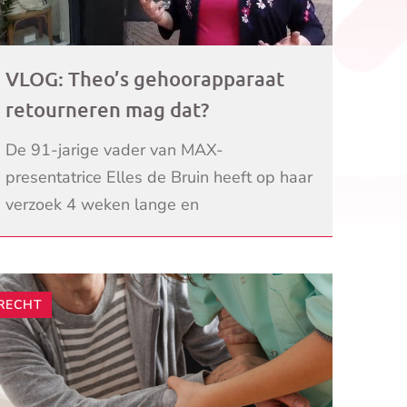
VLOG: Theo’s gehoorapparaat
retourneren mag dat?
De 91-jarige vader van MAX-
presentatrice Elles de Bruin heeft op haar
verzoek 4 weken lange en
gehoorapparaat geprobeerd. Hij heeft
LEES VERDER
hem teruggebracht. We vragen MAX
Ombudsman Jeani
RECHT