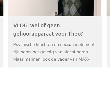
VLOG: wel of geen
gehoorapparaat voor Theo?
Psychische klachten en sociaal isolement
zijn soms het gevolg van slecht horen.
Maar mannen, ook de vader van MAX-
presentatrice Elles de Bruin, stellen het
LEES VERDER
nemen van een gehoorappa