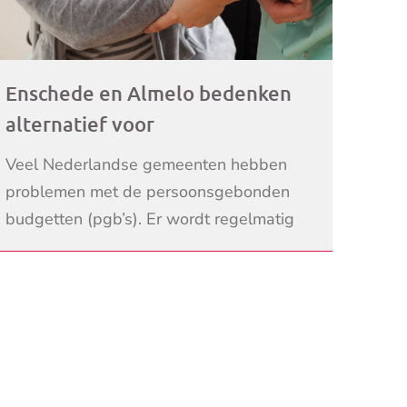
Enschede en Almelo bedenken
alternatief voor
fraudegevoelige pgb
Veel Nederlandse gemeenten hebben
problemen met de persoonsgebonden
budgetten (pgb’s). Er wordt regelmatig
mee gefraudeerd en dat zijn ze in
LEES VERDER
Enschede en Almelo helemaal zat. Daar