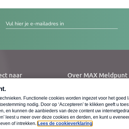
res
ect naar
Over MAX Meldpunt
me
Over Meldpunt Actue
uws
zendingen
oepen