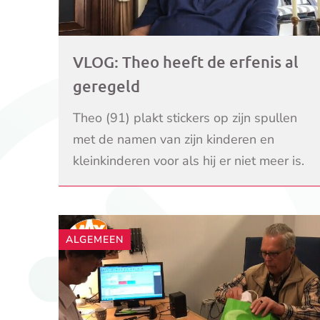
VLOG: Theo heeft de erfenis al
geregeld
Theo (91) plakt stickers op zijn spullen
met de namen van zijn kinderen en
kleinkinderen voor als hij er niet meer is.
Theo heeft zijn erfenis goed geregeld,
LEES VERDER
maar wel helemaal op d
ALGEMEEN