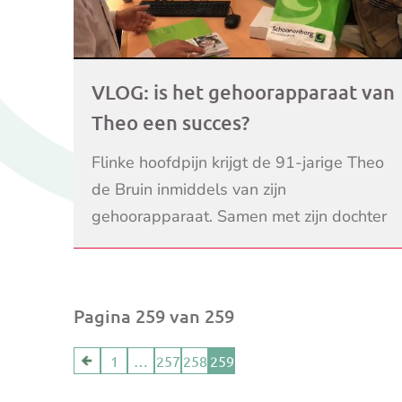
VLOG: is het gehoorapparaat van
Theo een succes?
Flinke hoofdpijn krijgt de 91-jarige Theo
de Bruin inmiddels van zijn
gehoorapparaat. Samen met zijn dochter
MAX-presentatrice Elles de Bruin gaat hij
LEES VERDER
terug naar de winkel.
Pagina 259 van 259
1
…
257
258
259