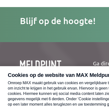
Je
Blijf op de hoogte!
e-
mailad
Ga dir
Ho
Nie
CONTACT
Uit
Opr