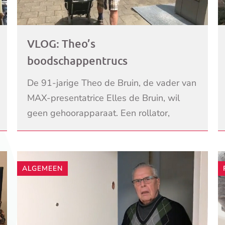
VLOG: Theo’s
boodschappentrucs
De 91-jarige Theo de Bruin, de vader van
MAX-presentatrice Elles de Bruin, wil
geen gehoorapparaat. Een rollator,
scootmobiel of andere hulpmiddelen ziet
LEES VERDER
hij ook niet zitten. Omdat
ALGEMEEN