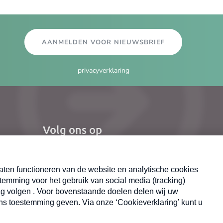
AANMELDEN VOOR NIEUWSBRIEF
privacyverklaring
Volg ons op
el
Nieuwsbrief
X
Neem hier een gratis abonnement op de MAX
Consumenten nieuwsbrief. Elke maandag en
donderdag in uw mailbox.