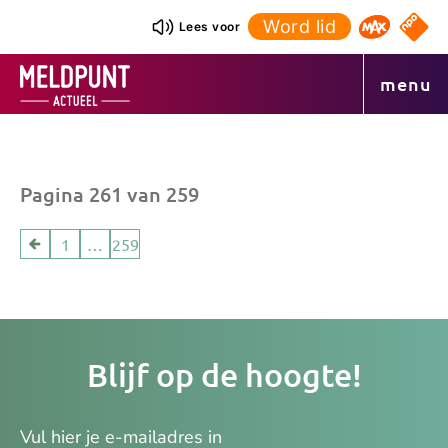
Ga
Word lid
NPO S
Lees voor
Omroep 
naar
de
menu
inhoud
Andere
Pagina 261 van 259
artikelen
1
…
259
Je
Blijf op de hoogte!
e-
ma