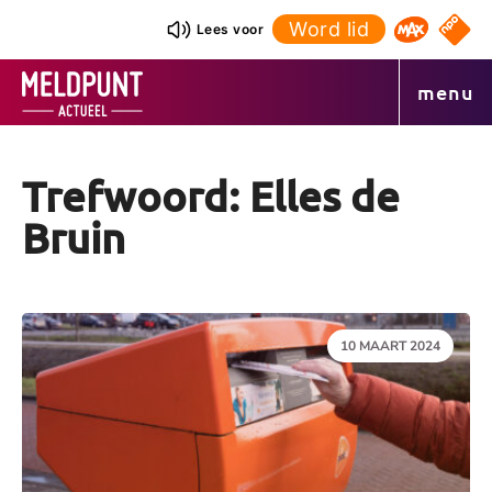
Ga
Word lid
NPO S
Lees voor
Omroep 
naar
de
menu
inhoud
Trefwoord: Elles de
Bruin
DATUM:
10 MAART 2024