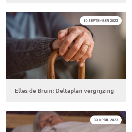
DATUM:
10 SEPTEMBER 2023
Elles de Bruin: Deltaplan vergrijzing
DATUM:
30 APRIL 2023