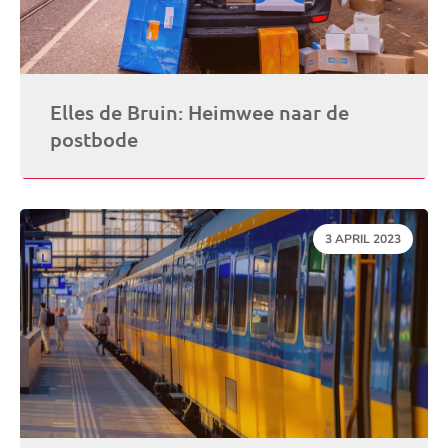
Elles de Bruin: Heimwee naar de
postbode
DATUM:
3 APRIL 2023