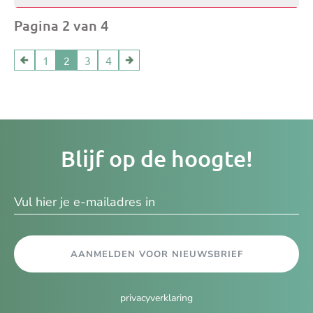
Pagina 2 van 4
1
2
3
4
Je
Blijf op de hoogte!
e-
ma
AANMELDEN VOOR NIEUWSBRIEF
privacyverklaring