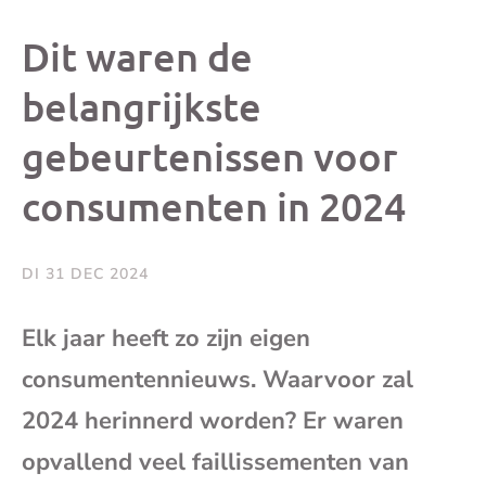
dit
dit
dit
dit
Dit waren de
bericht
bericht
bericht
beri
belangrijkste
gebeurtenissen voor
op
op
op
via
consumenten in 2024
Facebook
X
Whatsap
e-
mai
DI 31 DEC 2024
(op
Elk jaar heeft zo zijn eigen
consumentennieuws. Waarvoor zal
je
2024 herinnerd worden? Er waren
e-
opvallend veel faillissementen van