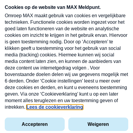
CONTACT
Volg ons op
Nieuwsbrief
X
Neem hier een gratis abonnement op de MAX
Consumenten nieuwsbrief. Elke maandag en
donderdag in uw mailbox.
laring
MAX
Cookieverklaring
Kwetsbaarheid
Cookie
Uw
vakantieman
melden
instellingen
INSCH
e-
VOOR
privacyverklaring