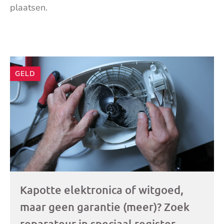
plaatsen.
Andere
GELD
artikelen
Kapotte elektronica of witgoed,
maar geen garantie (meer)? Zoek
reparateur in speciaal register