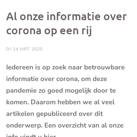
dit
dit
dit
dit
Al onze informatie over
bericht
bericht
bericht
beri
corona op een rij
op
op
op
via
DI 24 MRT 2020
Facebook
X
Whatsap
e-
Iedereen is op zoek naar betrouwbare
mai
informatie over corona, om deze
pandemie zo goed mogelijk door te
(op
komen. Daarom hebben we al veel
je
artikelen gepubliceerd over dit
onderwerp. Een overzicht van al onze
e-
info vindt u hier.