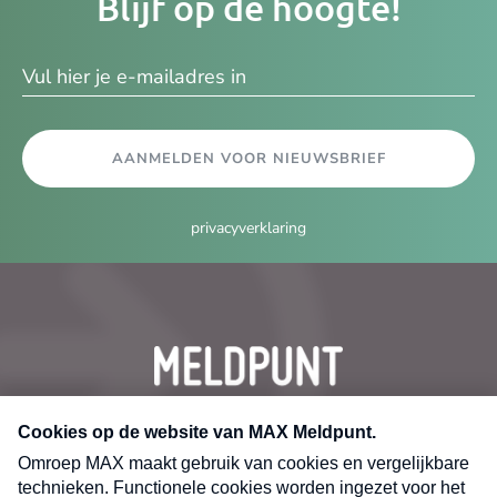
Blijf op de hoogte!
e-
ma
AANMELDEN VOOR NIEUWSBRIEF
privacyverklaring
CONTACT